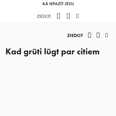
KĀ IEPAZĪT JĒZU
Facebook
YouTube
Instagram
ZIEDOT
Facebook
YouTub
Ins
ZIEDOT
Kad grūti lūgt par citiem