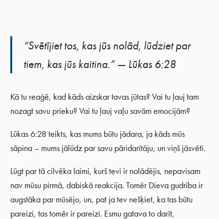
“Svētījiet tos, kas jūs nolād, lūdziet par
tiem, kas jūs kaitina.” — Lūkas 6:28
Kā tu reaģē, kad kāds aizskar tavas jūtas? Vai tu ļauj tam
nozagt savu prieku? Vai tu ļauj vaļu savām emocijām?
Lūkas 6:28 teikts, kas mums būtu jādara, ja kāds mūs
sāpina – mums jālūdz par savu pāridarītāju, un viņš jāsvētī.
Lūgt par tā cilvēka laimi, kurš tevi ir nolādējis, nepavisam
nav mūsu pirmā, dabiskā reakcija. Tomēr Dieva gudrība ir
augstāka par mūsējo, un, pat ja tev nešķiet, ka tas būtu
pareizi, tas tomēr ir pareizi. Esmu gatava to darīt,