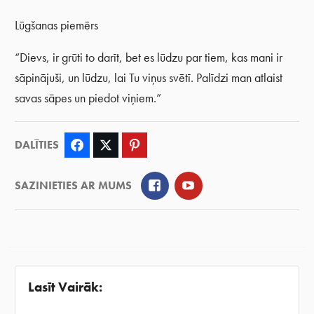
Lūgšanas piemērs
“Dievs, ir grūti to darīt, bet es lūdzu par tiem, kas mani ir
sāpinājuši, un lūdzu, lai Tu viņus svētī. Palīdzi man atlaist
savas sāpes un piedot viņiem.”
DALĪTIES
Facebook
Twitter
Pinterest
Facebook
YouTube
SAZINIETIES AR MUMS
Lasīt Vairāk: