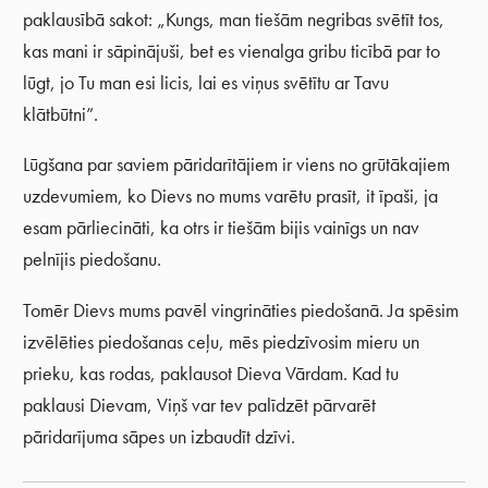
paklausībā sakot: „Kungs, man tiešām negribas svētīt tos,
kas mani ir sāpinājuši, bet es vienalga gribu ticībā par to
lūgt, jo Tu man esi licis, lai es viņus svētītu ar Tavu
klātbūtni”.
Lūgšana par saviem pāridarītājiem ir viens no grūtākajiem
uzdevumiem, ko Dievs no mums varētu prasīt, it īpaši, ja
esam pārliecināti, ka otrs ir tiešām bijis vainīgs un nav
pelnījis piedošanu.
Tomēr Dievs mums pavēl vingrināties piedošanā. Ja spēsim
izvēlēties piedošanas ceļu, mēs piedzīvosim mieru un
prieku, kas rodas, paklausot Dieva Vārdam. Kad tu
paklausi Dievam, Viņš var tev palīdzēt pārvarēt
pāridarījuma sāpes un izbaudīt dzīvi.