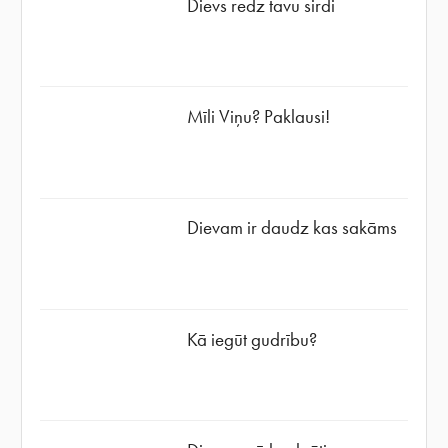
Dievs redz tavu sirdi
Mīli Viņu? Paklausi!
Dievam ir daudz kas sakāms
Kā iegūt gudrību?