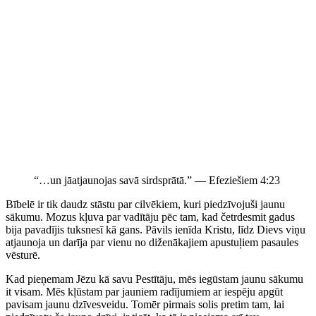
“…un jāatjaunojas savā sirdsprātā.” — Efeziešiem 4:23
Bībelē ir tik daudz stāstu par cilvēkiem, kuri piedzīvojuši jaunu
sākumu. Mozus kļuva par vadītāju pēc tam, kad četrdesmit gadus
bija pavadījis tuksnesī kā gans. Pāvils ienīda Kristu, līdz Dievs viņu
atjaunoja un darīja par vienu no diženākajiem apustuļiem pasaules
vēsturē.
Kad pieņemam Jēzu kā savu Pestītāju, mēs iegūstam jaunu sākumu
it visam. Mēs kļūstam par jauniem radījumiem ar iespēju apgūt
pavisam jaunu dzīvesveidu. Tomēr pirmais solis pretim tam, lai