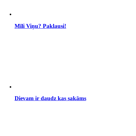
Mīli Viņu? Paklausi!
Dievam ir daudz kas sakāms