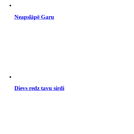
Neapslāpē Garu
Dievs redz tavu sirdi