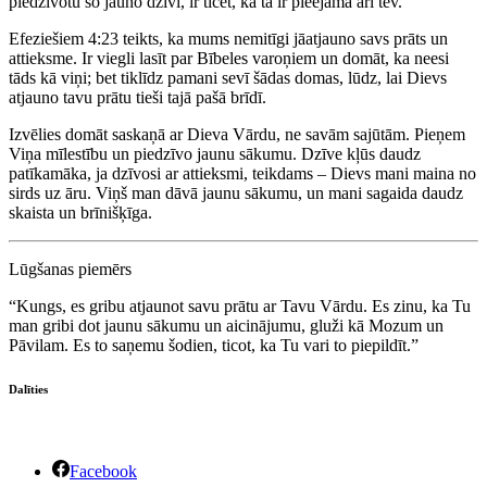
piedzīvotu šo jauno dzīvi, ir ticēt, ka tā ir pieejama arī tev.
Efeziešiem 4:23 teikts, ka mums nemitīgi jāatjauno savs prāts un
attieksme. Ir viegli lasīt par Bībeles varoņiem un domāt, ka neesi
tāds kā viņi; bet tiklīdz pamani sevī šādas domas, lūdz, lai Dievs
atjauno tavu prātu tieši tajā pašā brīdī.
Izvēlies domāt saskaņā ar Dieva Vārdu, ne savām sajūtām. Pieņem
Viņa mīlestību un piedzīvo jaunu sākumu. Dzīve kļūs daudz
patīkamāka, ja dzīvosi ar attieksmi, teikdams – Dievs mani maina no
sirds uz āru. Viņš man dāvā jaunu sākumu, un mani sagaida daudz
skaista un brīnišķīga.
Lūgšanas piemērs
“Kungs, es gribu atjaunot savu prātu ar Tavu Vārdu. Es zinu, ka Tu
man gribi dot jaunu sākumu un aicinājumu, gluži kā Mozum un
Pāvilam. Es to saņemu šodien, ticot, ka Tu vari to piepildīt.”
Dalīties
Facebook