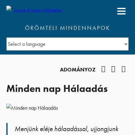
ÖRÖMTELI MINDENNAPOK
Facebook
YouTub
Pod
ADOMÁNYOZ
Minden nap Hálaadás
Menjünk eléje hálaadással, ujjongjunk