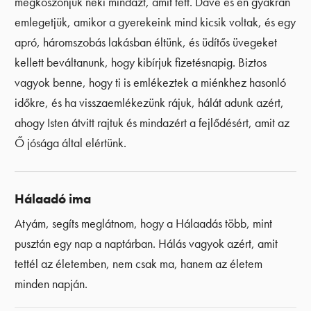
megköszönjük neki mindazt, amit tett. Dave és én gyakran
emlegetjük, amikor a gyerekeink mind kicsik voltak, és egy
apró, háromszobás lakásban éltünk, és üdítős üvegeket
kellett beváltanunk, hogy kibírjuk fizetésnapig. Biztos
vagyok benne, hogy ti is emlékeztek a miénkhez hasonló
időkre, és ha visszaemlékezünk rájuk, hálát adunk azért,
ahogy Isten átvitt rajtuk és mindazért a fejlődésért, amit az
Ő jósága által elértünk.
Hálaadó ima
Atyám, segíts meglátnom, hogy a Hálaadás több, mint
pusztán egy nap a naptárban. Hálás vagyok azért, amit
tettél az életemben, nem csak ma, hanem az életem
minden napján.