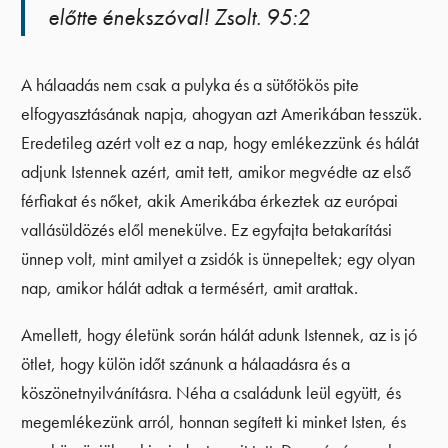
előtte énekszóval! Zsolt. 95:2
A hálaadás nem csak a pulyka és a sütőtökös pite
elfogyasztásának napja, ahogyan azt Amerikában tesszük.
Eredetileg azért volt ez a nap, hogy emlékezzünk és hálát
adjunk Istennek azért, amit tett, amikor megvédte az első
férfiakat és nőket, akik Amerikába érkeztek az európai
vallásüldözés elől menekülve. Ez egyfajta betakarítási
ünnep volt, mint amilyet a zsidók is ünnepeltek; egy olyan
nap, amikor hálát adtak a termésért, amit arattak.
Amellett, hogy életünk során hálát adunk Istennek, az is jó
ötlet, hogy külön időt szánunk a hálaadásra és a
köszönetnyilvánításra. Néha a családunk leül együtt, és
megemlékezünk arról, honnan segített ki minket Isten, és