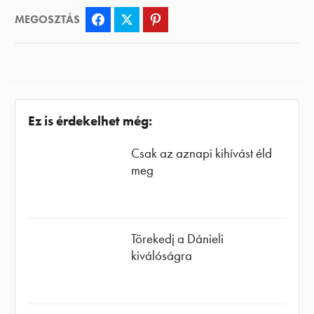
MEGOSZTÁS
Facebook
Twitter
Pinterest
Ez is érdekelhet még:
Csak az aznapi kihívást éld
meg
Törekedj a Dánieli
kiválóságra