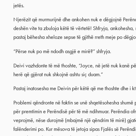
jetës.
Njerëzit që murmurijnë dhe ankohen nuk e dëgjojnë Perënd
deshën vite ta zbuloja këtë të vërtetë! Shfryja, ankohesha, 
pastaj bëhesha xheloze sepse të gjithë rreth meje po dëgjo
“Përse nuk po më ndodh asgjë e mirë?” shfryja.
Deivi vazhdonte të më thoshte, “Joyce, në jetë nuk kanë pë
herë që gjërat nuk shkojnë ashtu siç duam.”
Pastaj inatosesha me Deivin për këtë që me thoshte dhe i kt
Problemi qëndronte në faktin se unë shqetësohesha shumë 
për premtimin e Perëndisë për të më ndihmuar. Perëndia ofr
veprojmë, nëse durojmë (mbajmë një qëndrim të mirë) gjatë
falënderimi po. Kur mësova të jetoja sipas Fjalës së Perënd