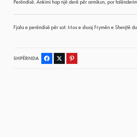
Perëndisë. Ankimi hap një derë për armikun, por falënderi
Fjala e perëndisë për sot: Mos e shuaj Frymën e Shenjtë du
SHPËRNDA
Facebook
Twitter
Pinterest