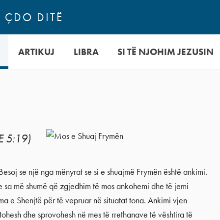
N ÇDO DITË
ARTIKUJ
LIBRA
SI TË NJOHIM JEZUSIN
 5:19)
Besoj se një nga mënyrat se si e shuajmë Frymën është ankimi.
he sa më shumë që zgjedhim të mos ankohemi dhe të jemi
ma e Shenjtë për të vepruar në situatat tona. Ankimi vjen
tohesh dhe sprovohesh në mes të rrethanave të vështira të