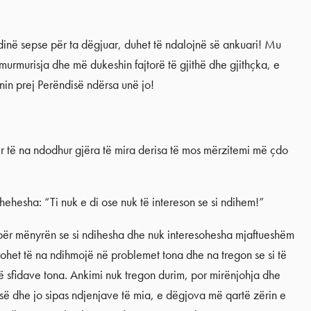
inë sepse për ta dëgjuar, duhet të ndalojnë së ankuari! Mu
murmurisja dhe më dukeshin fajtorë të gjithë dhe gjithçka, e
nin prej Perëndisë ndërsa unë jo!
r të na ndodhur gjëra të mira derisa të mos mërzitemi më çdo
hehesha: “Ti nuk e di ose nuk të intereson se si ndihem!”
për mënyrën se si ndihesha dhe nuk interesohesha mjaftueshëm
ohet të na ndihmojë në problemet tona dhe na tregon se si të
 sfidave tona. Ankimi nuk tregon durim, por mirënjohja dhe
isë dhe jo sipas ndjenjave të mia, e dëgjova më qartë zërin e