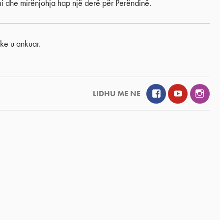
mi dhe mirënjohja hap një derë për Perëndinë.
ke u ankuar.
Facebook
YouTube
Inst
LIDHU ME NE