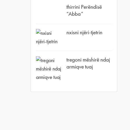
thirrini Perëndisë
“Abba”
nxisni njëri-tjetrin
agram
tregoni mëshirë ndaj
armiqve tuaj