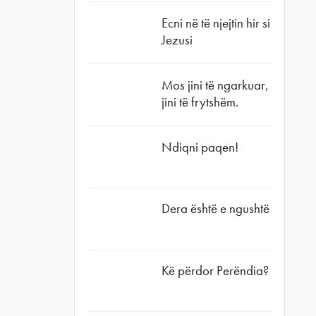
Ecni në të njejtin hir si
Jezusi
Mos jini të ngarkuar,
jini të frytshëm.
Ndiqni paqen!
Dera është e ngushtë
Kë përdor Perëndia?