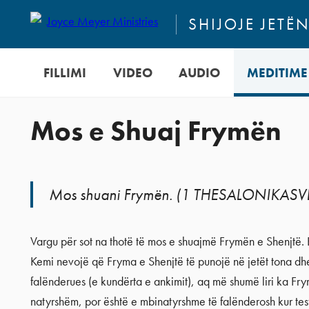
SHIJOJE JETË
FILLIMI
VIDEO
AUDIO
MEDITIME
Mos e Shuaj Frymën
Mos shuani Frymën. (1 THESALONIKASVE
Vargu për sot na thotë të mos e shuajmë Frymën e Shenjtë. 
Kemi nevojë që Fryma e Shenjtë të punojë në jetët tona d
falënderues (e kundërta e ankimit), aq më shumë liri ka Fry
natyrshëm, por është e mbinatyrshme të falënderosh kur tes