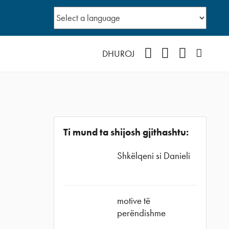
Facebook
YouTube
Instagram
Podcast
DHUROJ
Ti mund ta shijosh gjithashtu:
Shkëlqeni si Danieli
motive të
perëndishme