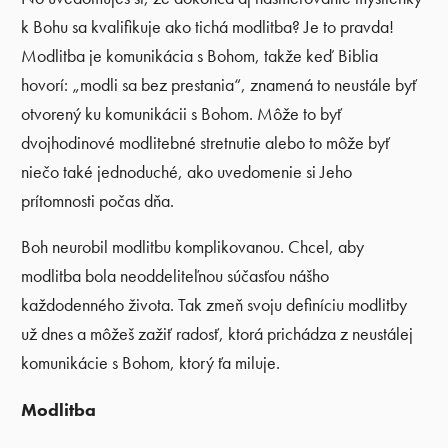
k Bohu sa kvalifikuje ako tichá modlitba? Je to pravda!
Modlitba je komunikácia s Bohom, takže keď Biblia
hovorí: „modli sa bez prestania“, znamená to neustále byť
otvorený ku komunikácii s Bohom. Môže to byť
dvojhodinové modlitebné stretnutie alebo to môže byť
niečo také jednoduché, ako uvedomenie si Jeho
prítomnosti počas dňa.
Boh neurobil modlitbu komplikovanou. Chcel, aby
modlitba bola neoddeliteľnou súčasťou nášho
každodenného života. Tak zmeň svoju definíciu modlitby
už dnes a môžeš zažiť radosť, ktorá prichádza z neustálej
komunikácie s Bohom, ktorý ťa miluje.
Modlitba