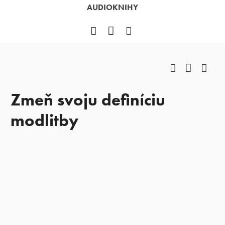
AUDIOKNIHY
Facebook
YouTube
Instagram
Facebook
YouTub
Ins
Zmeň svoju definíciu
modlitby