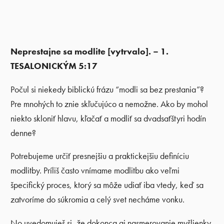
Neprestajne sa modlite [vytrvalo]. – 1.
TESALONICKÝM 5:17
Počul si niekedy biblickú frázu “modli sa bez prestania”?
Pre mnohých to znie skľučujúco a nemožne. Ako by mohol
niekto skloniť hlavu, kľačať a modliť sa dvadsaťštyri hodín
denne?
Potrebujeme určiť presnejšiu a praktickejšiu definíciu
modlitby. Príliš často vnímame modlitbu ako veľmi
špecifický proces, ktorý sa môže udiať iba vtedy, keď sa
zatvoríme do súkromia a celý svet necháme vonku.
No uvedomuješ si, že dokonca aj nasmerovanie myšlienky