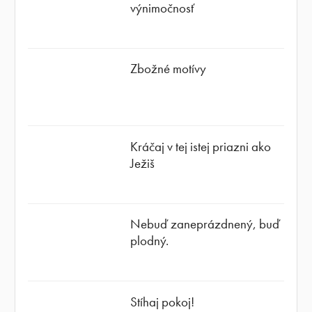
výnimočnosť
Zbožné motívy
Kráčaj v tej istej priazni ako
Ježiš
Nebuď zaneprázdnený, buď
plodný.
Stíhaj pokoj!