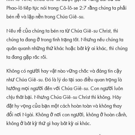
Phao-lô tiếp tục nói trong Cô-lô-se 2:7 rằng chúng ta phải
bén rễ và lập nền trong Chúa Giê-su.
Nếu rể của chúng ta bén ra từ Chúa Giê-su Christ, thì
chúng ta đang ở trong tình trạng tốt. Nhưng nếu chúng ta
quấn quanh những thứ khác hoặc bất kỳ ai khác, thì chúng
ta đang gặp rắc rối.
Không có người hay vật nào vững chắc và đáng tin cậy
như Chúa Giê-su. Đó là lý do tại sao điều quan trọng là
hướng mọi người đến với Chúa Giê-su. Con người luôn
chịu thất bại. Nhưng Chúa Giê-su Christ thì không. Hãy
đặt hy vọng của bạn một cách hoàn toàn và không thay
đổi nơi Ngài. Không ở nơi con người, không ở hoàn cảnh,
không ở bất kỳ thứ gì hay bất kỳ ai khác.