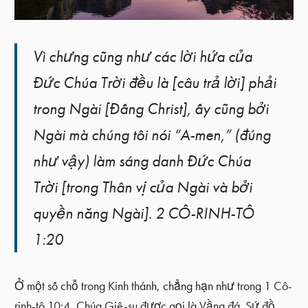
Vì chưng cũng như các lời hứa của
Đức Chúa Trời đều là [câu trả lời] phải
trong Ngài [Đấng Christ], ấy cũng bởi
Ngài mà chúng tôi nói “A-men,” (đúng
như vậy) làm sáng danh Đức Chúa
Trời [trong Thân vị của Ngài và bởi
quyền năng Ngài]. 2 CÔ-RINH-TÔ
1:20
Ở một số chỗ trong Kinh thánh, chẳng hạn như trong 1 Cô-
rinh-tô 10:4, Chúa Giê-su được gọi là Vầng đá. Sứ đồ