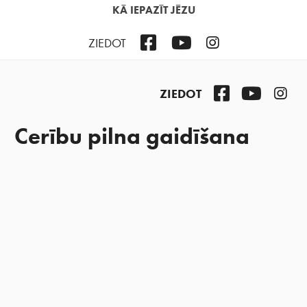
KĀ IEPAZĪT JĒZU
Facebook
YouTube
Instagram
ZIEDOT
Facebook
YouTub
Ins
ZIEDOT
Cerību pilna gaidīšana