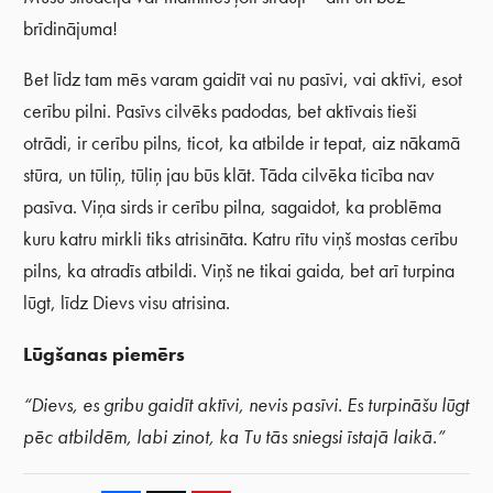
brīdinājuma!
Bet līdz tam mēs varam gaidīt vai nu pasīvi, vai aktīvi, esot
cerību pilni. Pasīvs cilvēks padodas, bet aktīvais tieši
otrādi, ir cerību pilns, ticot, ka atbilde ir tepat, aiz nākamā
stūra, un tūliņ, tūliņ jau būs klāt. Tāda cilvēka ticība nav
pasīva. Viņa sirds ir cerību pilna, sagaidot, ka problēma
kuru katru mirkli tiks atrisināta. Katru rītu viņš mostas cerību
pilns, ka atradīs atbildi. Viņš ne tikai gaida, bet arī turpina
lūgt, līdz Dievs visu atrisina.
Lūgšanas piemērs
“Dievs, es gribu gaidīt aktīvi, nevis pasīvi. Es turpināšu lūgt
pēc atbildēm, labi zinot, ka Tu tās sniegsi īstajā laikā.”