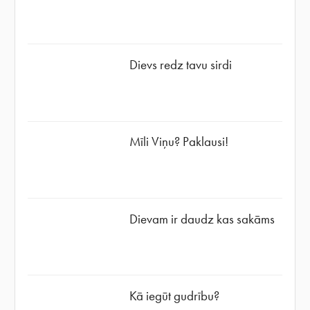
Dievs redz tavu sirdi
Mīli Viņu? Paklausi!
Dievam ir daudz kas sakāms
Kā iegūt gudrību?