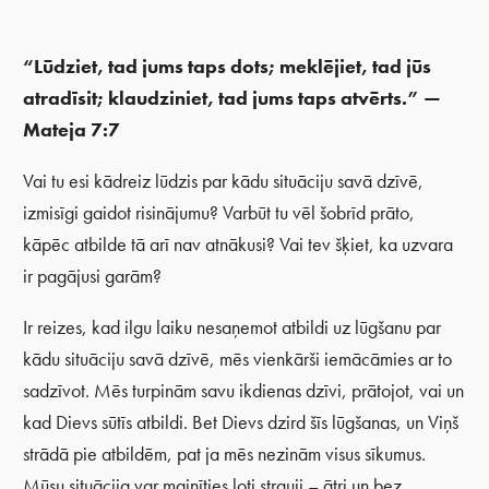
“Lūdziet, tad jums taps dots; meklējiet, tad jūs
atradīsit; klaudziniet, tad jums taps atvērts.”
—
Mateja 7:7
Vai tu esi kādreiz lūdzis par kādu situāciju savā dzīvē,
izmisīgi gaidot risinājumu? Varbūt tu vēl šobrīd prāto,
kāpēc atbilde tā arī nav atnākusi? Vai tev šķiet, ka uzvara
ir pagājusi garām?
Ir reizes, kad ilgu laiku nesaņemot atbildi uz lūgšanu par
kādu situāciju savā dzīvē, mēs vienkārši iemācāmies ar to
sadzīvot. Mēs turpinām savu ikdienas dzīvi, prātojot, vai un
kad Dievs sūtīs atbildi. Bet Dievs dzird šīs lūgšanas, un Viņš
strādā pie atbildēm, pat ja mēs nezinām visus sīkumus.
Mūsu situācija var mainīties ļoti strauji – ātri un bez