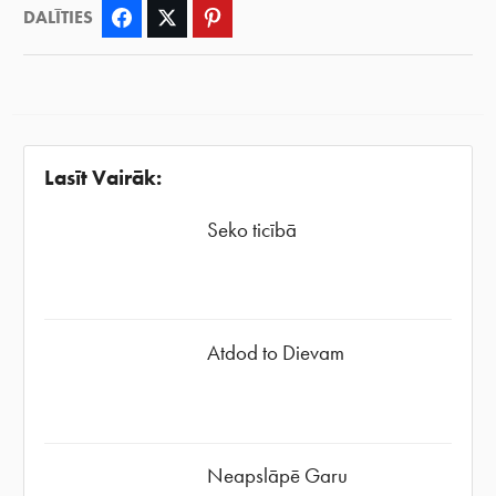
DALĪTIES
Facebook
Twitter
Pinterest
Lasīt Vairāk:
Seko ticībā
Atdod to Dievam
Neapslāpē Garu