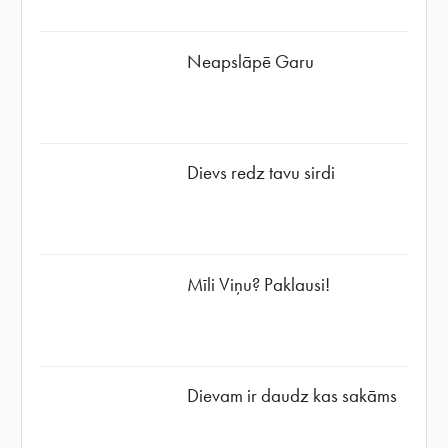
Neapslāpē Garu
Dievs redz tavu sirdi
Mīli Viņu? Paklausi!
Dievam ir daudz kas sakāms