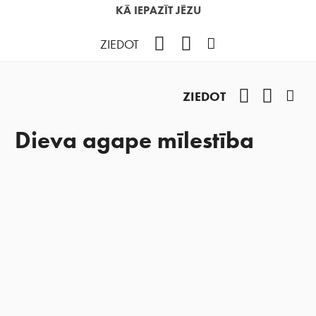
KĀ IEPAZĪT JĒZU
Facebook
YouTube
Instagram
ZIEDOT
Facebook
YouTub
Ins
ZIEDOT
Dieva agape mīlestība