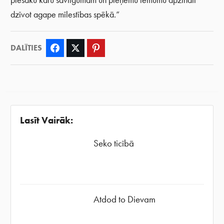
piesaku karu savtīgumam un pieņemu lēmumu apzināti
dzīvot agape mīlestības spēkā.”
DALĪTIES
Facebook
Twitter
Pinterest
Lasīt Vairāk:
Seko ticībā
Atdod to Dievam