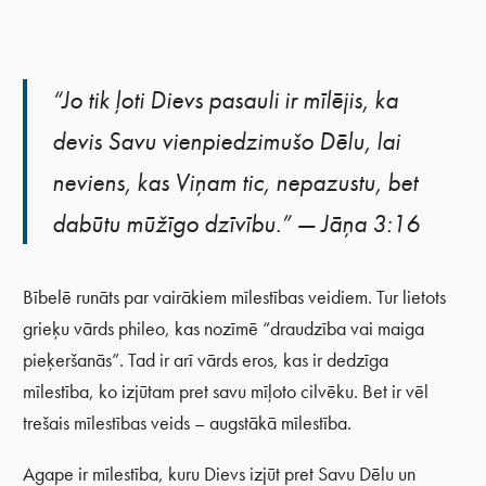
“Jo tik ļoti Dievs pasauli ir mīlējis, ka
devis Savu vienpiedzimušo Dēlu, lai
neviens, kas Viņam tic, nepazustu, bet
dabūtu mūžīgo dzīvību.” — Jāņa 3:16
Bībelē runāts par vairākiem mīlestības veidiem. Tur lietots
grieķu vārds phileo, kas nozīmē “draudzība vai maiga
pieķeršanās”. Tad ir arī vārds eros, kas ir dedzīga
mīlestība, ko izjūtam pret savu mīļoto cilvēku. Bet ir vēl
trešais mīlestības veids – augstākā mīlestība.
Agape ir mīlestība, kuru Dievs izjūt pret Savu Dēlu un