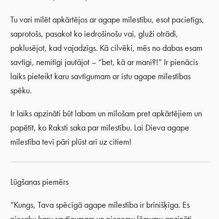
Tu vari mīlēt apkārtējos ar agape mīlestību, esot pacietīgs,
saprotošs, pasakot ko iedrošinošu vai, gluži otrādi,
paklusējot, kad vajadzīgs. Kā cilvēki, mēs no dabas esam
savtīgi, nemitīgi jautājot – “bet, kā ar mani?!” Ir pienācis
laiks pieteikt karu savtīgumam ar īstu agape mīlestības
spēku.
Ir laiks apzināti būt labam un mīlošam pret apkārtējiem un
papētīt, ko Raksti saka par mīlestību. Lai Dieva agape
mīlestība tevī pāri plūst arī uz citiem!
Lūgšanas piemērs
“Kungs, Tava spēcīgā agape mīlestība ir brīnišķīga. Es