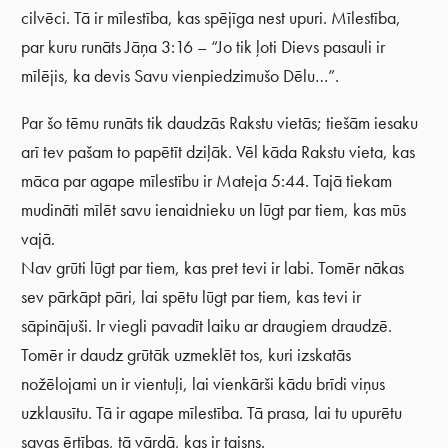
cilvēci. Tā ir mīlestība, kas spējīga nest upuri. Mīlestība,
par kuru runāts Jāņa 3:16 – “Jo tik ļoti Dievs pasauli ir
mīlējis, ka devis Savu vienpiedzimušo Dēlu…”.
Par šo tēmu runāts tik daudzās Rakstu vietās; tiešām iesaku
arī tev pašam to papētīt dziļāk. Vēl kāda Rakstu vieta, kas
māca par agape mīlestību ir Mateja 5:44. Tajā tiekam
mudināti mīlēt savu ienaidnieku un lūgt par tiem, kas mūs
vajā.
Nav grūti lūgt par tiem, kas pret tevi ir labi. Tomēr nākas
sev pārkāpt pāri, lai spētu lūgt par tiem, kas tevi ir
sāpinājuši. Ir viegli pavadīt laiku ar draugiem draudzē.
Tomēr ir daudz grūtāk uzmeklēt tos, kuri izskatās
nožēlojami un ir vientuļi, lai vienkārši kādu brīdi viņus
uzklausītu. Tā ir agape mīlestība. Tā prasa, lai tu upurētu
savas ērtības, tā vārdā, kas ir taisns.