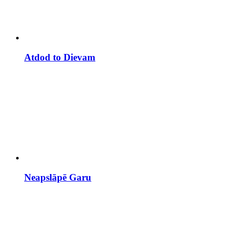
Atdod to Dievam
Neapslāpē Garu