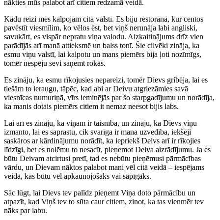
nākties mūs palabot arī citiem redzamā veidā.
Kādu reizi mēs kalpojām citā valstī. Es biju restorānā, kur centos
pavēstīt viesmīlim, ko vēlos ēst, bet viņš nerunāja labi angliski,
savukārt, es vispār nepratu viņa valodu. Aizkaitinājums drīz vien
parādījās arī manā attieksmē un balss tonī. Šie cilvēki zināja, ka
esmu viņu valstī, lai kalpotu un mans piemērs bija ļoti nozīmīgs,
tomēr nespēju sevi saņemt rokās.
Es zināju, ka esmu rīkojusies nepareizi, tomēr Dievs gribēja, lai es
tiešām to ieraugu, tāpēc, kad abi ar Deivu atgriezāmies savā
viesnīcas numuriņā, vīrs ieminējās par šo starpgadījumu un norādīja,
ka manis dotais piemērs citiem it nemaz neesot bijis labs.
Lai arī es zināju, ka viņam ir taisnība, un zināju, ka Dievs viņu
izmanto, lai es saprastu, cik svarīga ir mana uzvedība, iekšēji
saskāros ar kārdinājumu norādīt, ka iepriekš Deivs arī ir rīkojies
līdzīgi, bet es nolēmu to nesacīt, pieņemot Deiva aizrādījumu. Ja es
būtu Deivam atcirtusi pretī, tad es nebūtu pieņēmusi pārmācības
vārdu, un Dievam nāktos palabot mani vēl citā veidā – iespējams
veidā, kas būtu vēl apkaunojošāks vai sāpīgāks.
Sāc lūgt, lai Dievs tev palīdz pieņemt Viņa doto pārmācību un
atpazīt, kad Viņš tev to sūta caur citiem, zinot, ka tas vienmēr tev
nāks par labu.