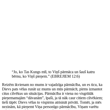
“Jo, ko Tas Kungs mīl, to Viņš pārmāca un šauš katru
bērnu, ko Viņš pieņem.” (EBREJIEM 12:6)
Reizēm ikvienam no mums ir vajadzīga pārmācība, un es ticu, ka
Dievs pats vēlas runāt uz mums un mūs pārmācīt, pirms izmantot
citus cilvēkus un situācijas. Pārmācība ir viena no visgrūtāk
pieņemamajām “dāvanām”, īpaši, ja tā nāk caur citiem cilvēkiem;
tieši tāpēc Dievs vēlas to vispirms atrisināt privāti. Tomēr, ja mēs
nezinām, kā pieņemt Viņa personīgo pārmācību, Viņam varētu