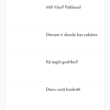
Mīli Viņu? Paklausi!
Dievam ir daudz kas sakāms
Kā iegūt gudrību?
Dievs runā konkrēti