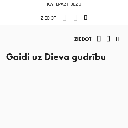
KĀ IEPAZĪT JĒZU
Facebook
YouTube
Instagram
ZIEDOT
Facebook
YouTub
Ins
ZIEDOT
Gaidi uz Dieva gudrību