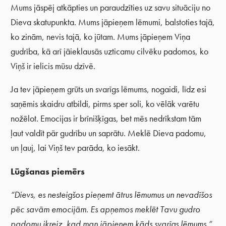
Mums jāspēj atkāpties un paraudzīties uz savu situāciju no
Dieva skatupunkta. Mums jāpieņem lēmumi, balstoties tajā,
ko zinām, nevis tajā, ko jūtam. Mums jāpieņem Viņa
gudrība, kā arī jāieklausās uzticamu cilvēku padomos, ko
Viņš ir ielicis mūsu dzīvē.
Ja tev jāpieņem grūts un svarīgs lēmums, nogaidi, līdz esi
saņēmis skaidru atbildi, pirms sper soli, ko vēlāk varētu
nožēlot. Emocijas ir brīnišķīgas, bet mēs nedrīkstam tām
ļaut valdīt pār gudrību un saprātu. Meklē Dieva padomu,
un ļauj, lai Viņš tev parāda, ko iesākt.
Lūgšanas piemērs
“Dievs, es nesteigšos pieņemt ātrus lēmumus un nevadīšos
pēc savām emocijām. Es apņemos meklēt Tavu gudro
padomu ikreiz, kad man jāpieņem kāds svarīgs lēmums.”