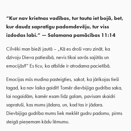
“
Kur nav krietnas vadības, tur tauta iet bojā, bet,
kur daudz sapratīgu padomdevēju, tur viss
izdodas labi.
”
—
Salamana pamācības 11:14
Cilvēki man bieži jautā – „Kā es droši varu zināt, ka
dzīvoju Dieva patiesībā, nevis tikai savās sajūtās un
emocijās?” Es ticu, ka atbilde ir atrodama pacietībā.
Emocijas mūs mudina pasteigties, sakot, ka jārīkojas tieši
tagad, ka nav laika gaidīt! Tomēr dievbijīga gudrība saka,
lai nogaidām, kamēr esam līdz galam, pavisam skaidri
sapratuši, kas mums jādara, un, kad tas ir jādara.
Dievbijīga gudrība mums liek meklēt gudru padomu, pirms
steigā pieņemam kādu lēmumu.