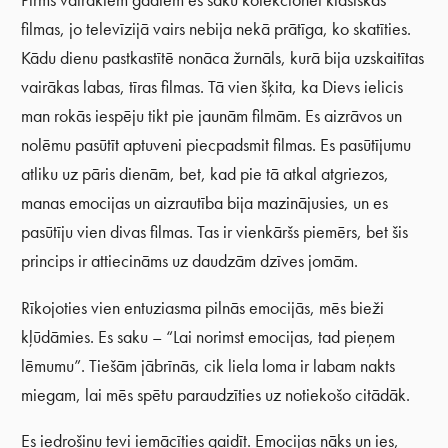
Pirms vairākiem gadiem es sāku kolekcionēt klasiskās
filmas, jo televīzijā vairs nebija nekā prātīga, ko skatīties.
Kādu dienu pastkastītē nonāca žurnāls, kurā bija uzskaitītas
vairākas labas, tīras filmas. Tā vien šķita, ka Dievs ielicis
man rokās iespēju tikt pie jaunām filmām. Es aizrāvos un
nolēmu pasūtīt aptuveni piecpadsmit filmas. Es pasūtījumu
atliku uz pāris dienām, bet, kad pie tā atkal atgriezos,
manas emocijas un aizrautība bija mazinājusies, un es
pasūtīju vien divas filmas. Tas ir vienkāršs piemērs, bet šis
princips ir attiecināms uz daudzām dzīves jomām.
Rīkojoties vien entuziasma pilnās emocijās, mēs bieži
kļūdāmies. Es saku – “Lai norimst emocijas, tad pieņem
lēmumu”. Tiešām jābrīnās, cik liela loma ir labam nakts
miegam, lai mēs spētu paraudzīties uz notiekošo citādāk.
Es iedrošinu tevi iemācīties gaidīt. Emocijas nāks un ies,