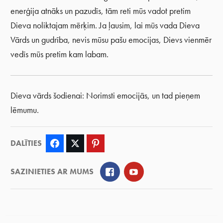
enerģija atnāks un pazudīs, tām reti mūs vadot pretim
Dieva noliktajam mērķim. Ja ļausim, lai mūs vada Dieva
Vārds un gudrība, nevis mūsu pašu emocijas, Dievs vienmēr
vedīs mūs pretim kam labam.
Dieva vārds šodienai: Norimsti emocijās, un tad pieņem
lēmumu.
DALĪTIES
Facebook
Twitter
Pinterest
Facebook
YouTube
SAZINIETIES AR MUMS