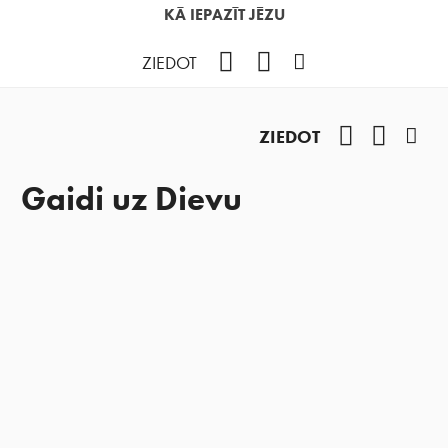
KĀ IEPAZĪT JĒZU
Facebook
YouTube
Instagram
ZIEDOT
Facebook
YouTub
Ins
ZIEDOT
Gaidi uz Dievu