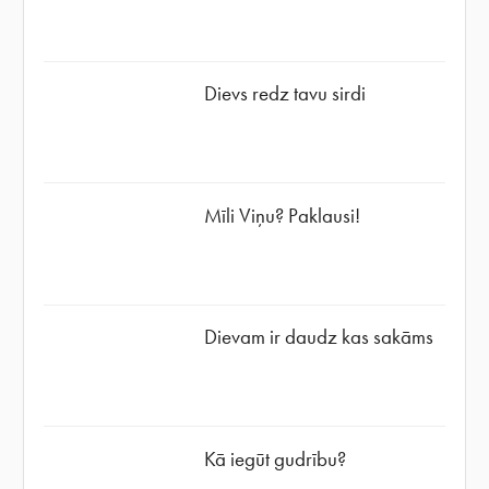
Dievs redz tavu sirdi
Mīli Viņu? Paklausi!
Dievam ir daudz kas sakāms
Kā iegūt gudrību?