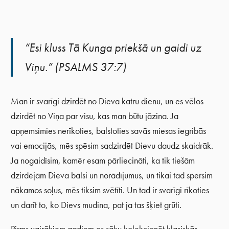
“Esi kluss Tā Kunga priekšā un gaidi uz
Viņu.” (PSALMS 37:7)
Man ir svarīgi dzirdēt no Dieva katru dienu, un es vēlos
dzirdēt no Viņa par visu, kas man būtu jāzina. Ja
apņemsimies nerīkoties, balstoties savās miesas iegribās
vai emocijās, mēs spēsim sadzirdēt Dievu daudz skaidrāk.
Ja nogaidīsim, kamēr esam pārliecināti, ka tik tiešām
dzirdējām Dieva balsi un norādījumus, un tikai tad spersim
nākamos soļus, mēs tiksim svētīti. Un tad ir svarīgi rīkoties
un darīt to, ko Dievs mudina, pat ja tas šķiet grūti.