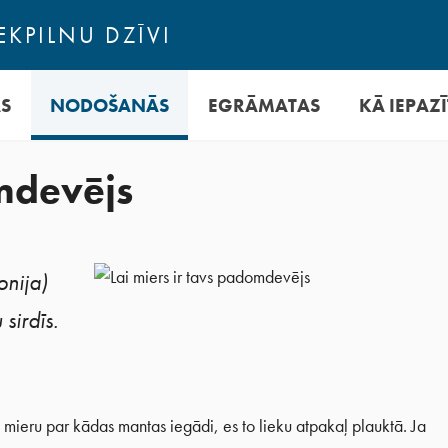
EKPILNU DZĪVI
AS
NODOŠANĀS
EGRĀMATAS
KĀ IEPAZĪ
omdevējs
onija)
sirdīs.
 mieru par kādas mantas iegādi, es to lieku atpakaļ plauktā. Ja