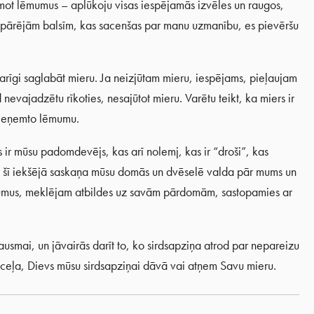
ņemot lēmumus – aplūkoju visas iespējamās izvēles un raugos,
 no pārējām balsīm, kas sacenšas par manu uzmanību, es pievēršu
varīgi saglabāt mieru. Ja neizjūtam mieru, iespējams, pieļaujam
 nevajadzētu rīkoties, nesajūtot mieru. Varētu teikt, ka miers ir
 pieņemto lēmumu.
 ir mūsu padomdevējs, kas arī nolemj, kas ir “droši”, kas
ai šī iekšējā saskaņa mūsu domās un dvēselē valda pār mums un
umus, meklējam atbildes uz savām pārdomām, sastopamies ar
usmai, un jāvairās darīt to, ko sirdsapziņa atrod par nepareizu
 ceļa, Dievs mūsu sirdsapziņai dāvā vai atņem Savu mieru.