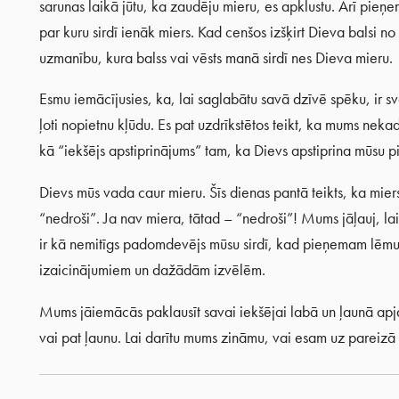
sarunas laikā jūtu, ka zaudēju mieru, es apklustu. Arī pie
par kuru sirdī ienāk miers. Kad cenšos izšķirt Dieva balsi
uzmanību, kura balss vai vēsts manā sirdī nes Dieva mieru.
Esmu iemācījusies, ka, lai saglabātu savā dzīvē spēku, ir s
ļoti nopietnu kļūdu. Es pat uzdrīkstētos teikt, ka mums nekad
kā “iekšējs apstiprinājums” tam, ka Dievs apstiprina mūsu
Dievs mūs vada caur mieru. Šīs dienas pantā teikts, ka miers
“nedroši”. Ja nav miera, tātad – “nedroši”! Mums jāļauj, l
ir kā nemitīgs padomdevējs mūsu sirdī, kad pieņemam lēm
izaicinājumiem un dažādām izvēlēm.
Mums jāiemācās paklausīt savai iekšējai labā un ļaunā apja
vai pat ļaunu. Lai darītu mums zināmu, vai esam uz pareizā