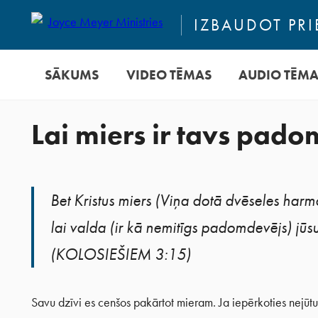
IZBAUDOT PRI
SĀKUMS
VIDEO TĒMAS
AUDIO TĒM
Lai miers ir tavs pad
Bet Kristus miers (Viņa dotā dvēseles harm
lai valda (ir kā nemitīgs padomdevējs) jūsu 
(KOLOSIEŠIEM 3:15)
Savu dzīvi es cenšos pakārtot mieram. Ja iepērkoties nejūtu