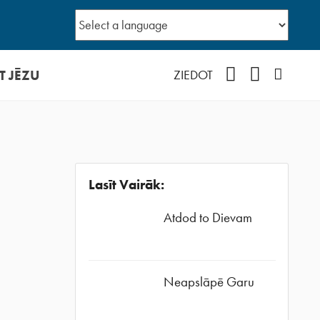
T JĒZU
Facebook
YouTube
Instagr
ZIEDOT
Lasīt Vairāk:
Atdod to Dievam
Neapslāpē Garu