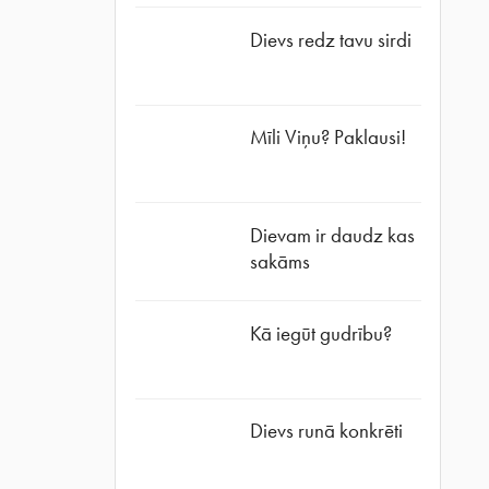
Dievs redz tavu sirdi
Mīli Viņu? Paklausi!
Dievam ir daudz kas
sakāms
Kā iegūt gudrību?
Dievs runā konkrēti