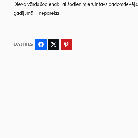
Dieva vārds šodienai: Lai šodien miers ir tavs padomdevējs. 
gadījumā – nepareizs.
DALĪTIES
Facebook
Twitter
Pinterest