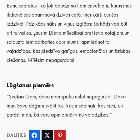
Esmu sapratusi, ka ļoti daudzi no tiem cilvēkiem, kurus mēs
ikdienā sastopam savā dzīves ceļā, vienkārši cenšas
izdzīvot, līdz kāds nāks un viņus izglābs; šis kāds vari būt
arī tu vai es. Ļausim Dieva mīlestībai pret ievainotajiem un
salauztajiem darboties caur mums, apmierinot to
vajadzības, kas piedzīvo garīgas, emocionālas un fiziskas
ciešanas. Mīlēsim nepagurdami.
Lūgšanas piemērs
“Svētais Gars, dāvā man spēku mīlēt nepagurstot. Dāvā
man Savu degsmi svētīt tos, kas ir sāpināti, kas cieš, un
parādi man, kā varu apmierināt viņu vajadzības.”
DALĪTIES
Facebook
Twitter
Pinterest