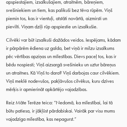
apspiestajiem, izsalkušajiem, atraitnēm, bāreņiem,
svešiniekiem un tiem, kas palikuši bez tēva rūpēm. Viņš
piemin tos, kas ir vientuļi, atstāti novārtā, aizmirsti un
pievilti. Viņam dziļi rūp apspiestie un izsalkušie.
Cilvēki var būt izsalkuši dažādos veidos. Iespējams, kādam
ir pārpārēm ēdiena uz galda, bet viņā ir milzu izsalkums
pēc vērtības apziņas un mīlestības. Dievs paceļ tos, kas ir
bēdu nospiesti; Viņš aizsargā svešinieku un uztur bāreņus
un atraitnes. Kā Viņš to dara? Viņš darbojas caur cilvēkiem.
Viņš meklē nodevušos, pakļāvušos cilvēkus, kuru dzīves
mērķis ir apmierināt apkārtējo vajadzības.
Reiz Māte Terēze teica: “Nedomā, ka mīlestībai, lai tā
būtu patiesa, ir jākļūst pārdabiskai. Vairāk par visu mums
vajadzīga mīlestība, kas nepagurst.”