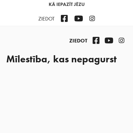
KĀ IEPAZĪT JĒZU
Facebook
YouTube
Instagram
ZIEDOT
Facebook
YouTub
Ins
ZIEDOT
Mīlestība, kas nepagurst