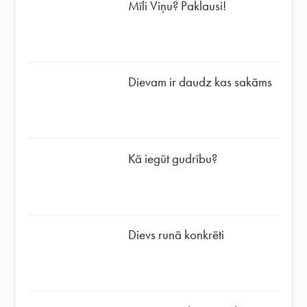
Mīli Viņu? Paklausi!
Dievam ir daudz kas sakāms
Kā iegūt gudrību?
Dievs runā konkrēti