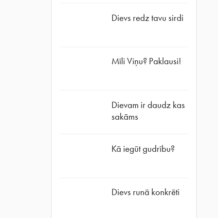
Dievs redz tavu sirdi
Mīli Viņu? Paklausi!
Dievam ir daudz kas
sakāms
Kā iegūt gudrību?
Dievs runā konkrēti