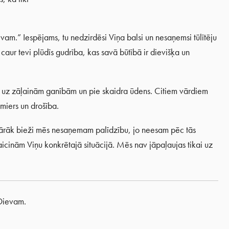
ievam.” Iespējams, tu nedzirdēsi Viņa balsi un nesaņemsi tūlītēju
o, caur tevi plūdīs gudrība, kas savā būtībā ir dievišķa un
a uz zāļainām ganībām un pie skaidra ūdens. Citiem vārdiem
 miers un drošība.
. Pārāk bieži mēs nesaņemam palīdzību, jo neesam pēc tās
aicinām Viņu konkrētajā situācijā. Mēs nav jāpaļaujas tikai uz
 Dievam.