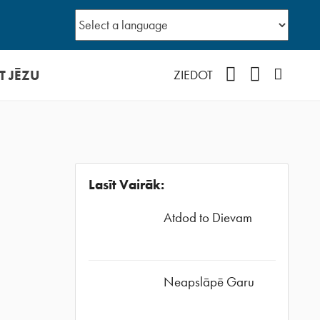
T JĒZU
Facebook
YouTube
Instagr
ZIEDOT
Lasīt Vairāk:
Atdod to Dievam
Neapslāpē Garu