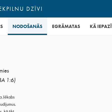
EKPILNU DZĪVI
AS
NODOŠANĀS
EGRĀMATAS
KĀ IEPAZĪ
mies
BA 1:6)
ka Jēkabs
audījumus.
, kā tikt