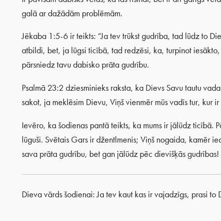
galā ar dažādām problēmām.
Jēkaba 1:5-6 ir teikts: “Ja tev trūkst gudrība, tad lūdz to D
atbildi, bet, ja lūgsi ticībā, tad redzēsi, ka, turpinot iesākt
pārsniedz tavu dabisko prāta gudrību.
Psalmā 23:2 dziesminieks raksta, ka Dievs Savu tautu vad
sakot, ja meklēsim Dievu, Viņš vienmēr mūs vadīs tur, kur ir
Ievēro, ka šodienas pantā teikts, ka mums ir jālūdz ticībā
lūguši. Svētais Gars ir džentlmenis; Viņš nogaida, kamēr ie
sava prāta gudrību, bet gan jālūdz pēc dievišķās gudrības!
Dieva vārds šodienai: Ja tev kaut kas ir vajadzīgs, prasi to