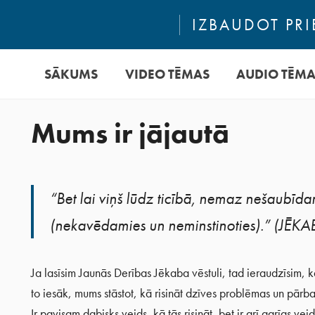
IZBAUDOT PRI
SĀKUMS
VIDEO TĒMAS
AUDIO TĒM
Mums ir jājautā
“Bet lai viņš lūdz ticībā, nemaz nešaubīda
(nekavēdamies un neminstinoties).” (JĒKA
Ja lasīsim Jaunās Derības Jēkaba vēstuli, tad ieraudzīsim, 
to iesāk, mums stāstot, kā risināt dzīves problēmas un pārb
Ir pavisam dabisks veids, kā tās risināt, bet ir arī garīgs veids