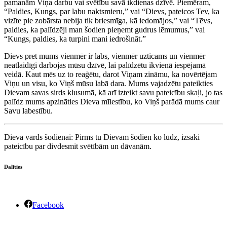
pamanām Viņa darbu vai svētību savā ikdienas dzīvē. Piemēram,
“Paldies, Kungs, par labu naktsmieru,” vai “Dievs, pateicos Tev, ka
vizīte pie zobārsta nebija tik briesmīga, kā iedomājos,” vai “Tēvs,
paldies, ka palīdzēji man šodien pieņemt gudrus lēmumus,” vai
“Kungs, paldies, ka turpini mani iedrošināt.”
Dievs pret mums vienmēr ir labs, vienmēr uzticams un vienmēr
neatlaidīgi darbojas mūsu dzīvē, lai palīdzētu ikvienā iespējamā
veidā. Kaut mēs uz to reaģētu, darot Viņam zināmu, ka novērtējam
Viņu un visu, ko Viņš mūsu labā dara. Mums vajadzētu pateikties
Dievam savas sirds klusumā, kā arī izteikt savu pateicību skaļi, jo tas
palīdz mums apzināties Dieva mīlestību, ko Viņš parādā mums caur
Savu labestību.
Dieva vārds šodienai: Pirms tu Dievam šodien ko lūdz, izsaki
pateicību par divdesmit svētībām un dāvanām.
Dalīties
Facebook