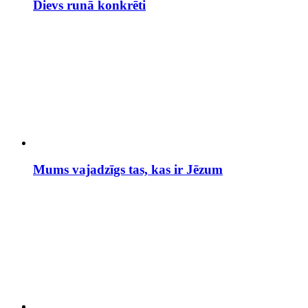
Dievs runā konkrēti
Mums vajadzīgs tas, kas ir Jēzum