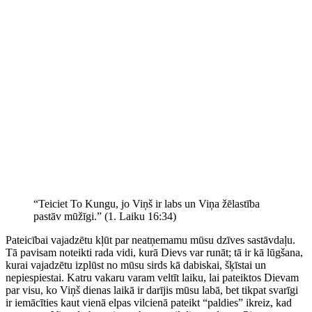
“Teiciet To Kungu, jo Viņš ir labs un Viņa žēlastība
pastāv mūžīgi.” (1. Laiku 16:34)
Pateicībai vajadzētu kļūt par neatņemamu mūsu dzīves sastāvdaļu.
Tā pavisam noteikti rada vidi, kurā Dievs var runāt; tā ir kā lūgšana,
kurai vajadzētu izplūst no mūsu sirds kā dabiskai, šķīstai un
nepiespiestai. Katru vakaru varam veltīt laiku, lai pateiktos Dievam
par visu, ko Viņš dienas laikā ir darījis mūsu labā, bet tikpat svarīgi
ir iemācīties kaut vienā elpas vilcienā pateikt “paldies” ikreiz, kad