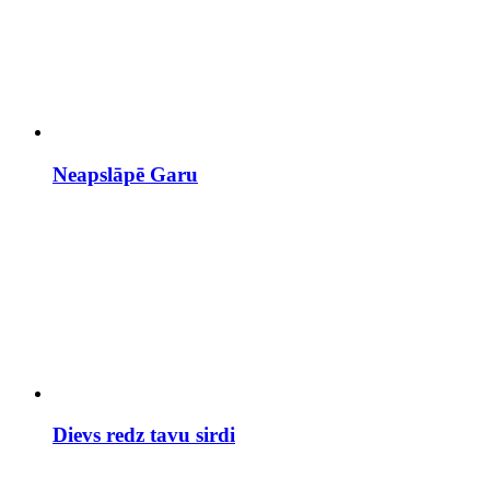
Neapslāpē Garu
Dievs redz tavu sirdi