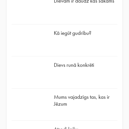
Dievam ir daudz kas sakāms
Kā iegūt gudrību?
Dievs runā konkrēti
Mums vajadzīgs tas, kas ir
Jēzum