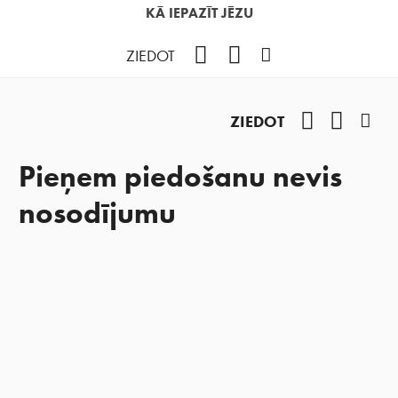
KĀ IEPAZĪT JĒZU
Facebook
YouTube
Instagram
ZIEDOT
Facebook
YouTub
Ins
ZIEDOT
Pieņem piedošanu nevis
nosodījumu