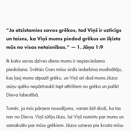
“Ja atzīstamies savos grēkos, tad Viņš ir uzticīgs
un taisns, ka Viņš mums piedod grēkus u
n šķīsta
mūs no visas netaisnības.” — 1. Jāņa 1:9
Ik katru savas dzīves dienu mums ir nepieciešama
piedošana. Svētais Gars mūsu sirdīs iedarbina modinātāju,
kas ļauj mums atpazīt grēku, un Viņš arī dod mums Jēzus
asiņu spēku nepārtraukti tapt attīrītiem no grēka un palikt
Dieva labestībā.
Tomēr, ja mūs pārņem nosodījums, varam būt droši, ka tas
nav no Dieva. Viņš sūtīja Jēzu, lai Viņš nomirtu par mums un
samaksātu par mūsu grēkiem. Jēzus uznesa pie krusta mūsu