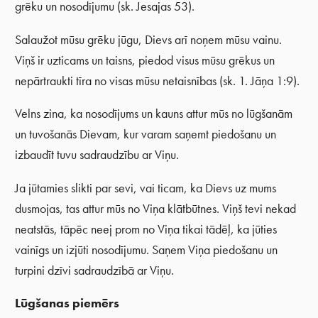
grēku un nosodījumu (sk. Jesajas 53).
Salaužot mūsu grēku jūgu, Dievs arī noņem mūsu vainu.
Viņš ir uzticams un taisns, piedod visus mūsu grēkus un
nepārtraukti tīra no visas mūsu netaisnības (sk. 1. Jāņa 1:9).
Velns zina, ka nosodījums un kauns attur mūs no lūgšanām
un tuvošanās Dievam, kur varam saņemt piedošanu un
izbaudīt tuvu sadraudzību ar Viņu.
Ja jūtamies slikti par sevi, vai ticam, ka Dievs uz mums
dusmojas, tas attur mūs no Viņa klātbūtnes. Viņš tevi nekad
neatstās, tāpēc neej prom no Viņa tikai tādēļ, ka jūties
vainīgs un izjūti nosodījumu. Saņem Viņa piedošanu un
turpini dzīvi sadraudzībā ar Viņu.
Lūgšanas piemērs