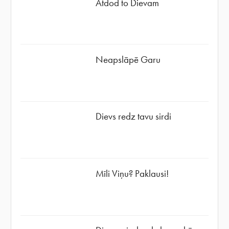
Atdod to Dievam
Neapslāpē Garu
Dievs redz tavu sirdi
Mīli Viņu? Paklausi!