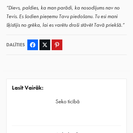
“Dievs, paldies, ka man parādi, ka nosodījums nav no
Tevis. Es šodien pieņemu Tavu piedošanu. Tu esi mani
šķīstījis no grēka, lai es varētu droši stāvēt Tavā priekšā.”
DALĪTIES
Facebook
Twitter
Pinterest
Lasīt Vairāk:
Seko ticībā