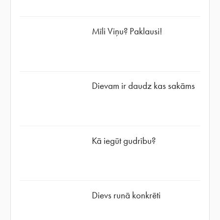
Mīli Viņu? Paklausi!
Dievam ir daudz kas sakāms
Kā iegūt gudrību?
Dievs runā konkrēti