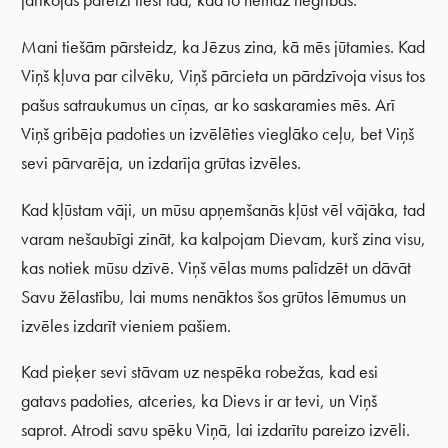
jārīkojas pareizi tieši tad, kad to nemaz negribas.
Mani tiešām pārsteidz, ka Jēzus zina, kā mēs jūtamies. Kad
Viņš kļuva par cilvēku, Viņš pārcieta un pārdzīvoja visus tos
pašus satraukumus un cīņas, ar ko saskaramies mēs. Arī
Viņš gribēja padoties un izvēlēties vieglāko ceļu, bet Viņš
sevi pārvarēja, un izdarīja grūtas izvēles.
Kad kļūstam vāji, un mūsu apņemšanās kļūst vēl vājāka, tad
varam nešaubīgi zināt, ka kalpojam Dievam, kurš zina visu,
kas notiek mūsu dzīvē. Viņš vēlas mums palīdzēt un dāvāt
Savu žēlastību, lai mums nenāktos šos grūtos lēmumus un
izvēles izdarīt vieniem pašiem.
Kad pieķer sevi stāvam uz nespēka robežas, kad esi
gatavs padoties, atceries, ka Dievs ir ar tevi, un Viņš
saprot. Atrodi savu spēku Viņā, lai izdarītu pareizo izvēli.