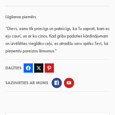
Lūgšanas piemērs
“Dievs, esmu tik priecīgs un pateicīgs, ka Tu saproti, kam es
eju cauri, un ar ko cīnos. Kad gribu padoties kārdinājumam
un izvēlēties vieglāko ceļu, es atradīšu savu spēku Tevī, lai
pieņemtu pareizos lēmumus.”
DALĪTIES
Facebook
Twitter
Pinterest
Facebook
YouTube
SAZINIETIES AR MUMS