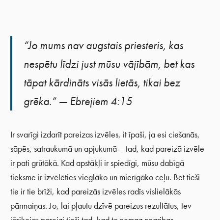
“Jo mums nav augstais priesteris, kas
nespētu līdzi just mūsu vājībām, bet kas
tāpat kārdināts visās lietās, tikai bez
grēka.” — Ebrejiem 4:15
Ir svarīgi izdarīt pareizas izvēles, it īpaši, ja esi ciešanās,
sāpēs, satraukumā un apjukumā – tad, kad pareizā izvēle
ir pati grūtākā. Kad apstākļi ir spiedīgi, mūsu dabīgā
tieksme ir izvēlēties vieglāko un mierīgāko ceļu. Bet tieši
tie ir tie brīži, kad pareizās izvēles radīs vislielākās
pārmaiņas. Jo, lai pļautu dzīvē pareizus rezultātus, tev