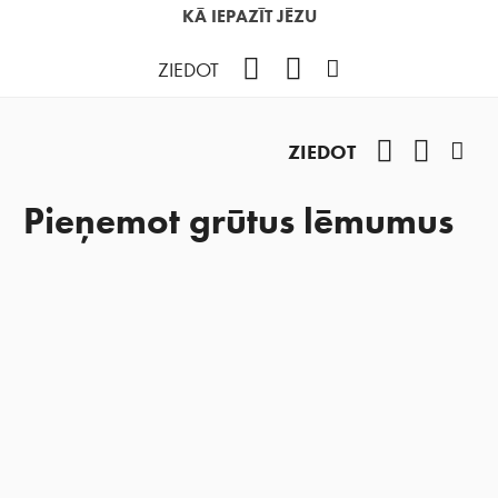
KĀ IEPAZĪT JĒZU
Facebook
YouTube
Instagram
ZIEDOT
Facebook
YouTub
Ins
ZIEDOT
Pieņemot grūtus lēmumus