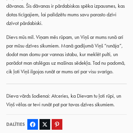
dāvanas. Šīs dāvanas ir pārdabiskas spēka izpausmes, kas
dotas ticīgajiem, lai palīdzētu mums savu parasto dzīvi
dzīvot pārdabiski.
Dievs mūs mīl. Viņam mēs rūpam, un Viņš ar mums runā arī
par mūsu dzīves sīkumiem. Manā gadījumā Viņš “runāja”,
dodot man domu par vannas istabu, kur meklēt pulti, un
parādot man atslēgas uz mašīnas sēdekļa. Tad nu padomā,
cik ļoti Viņš ilgojas runāt ar mums arī par visu svarīgo.
Dieva vārds šodienai: Atceries, ka Dievam tu ļoti rūpi, un
Viņš vēlas ar tevi runāt pat par tavas dzīves sīkumiem.
DALĪTIES
Facebook
Twitter
Pinterest