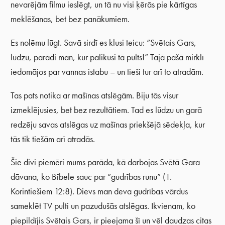
nevarējām filmu ieslēgt, un tā nu visi ķērās pie kārtīgas
meklēšanas, bet bez panākumiem.
Es nolēmu lūgt. Savā sirdī es klusi teicu: “Svētais Gars,
lūdzu, parādi man, kur palikusi tā pults!” Tajā pašā mirklī
iedomājos par vannas istabu – un tieši tur arī to atradām.
Tas pats notika ar mašīnas atslēgām. Biju tās visur
izmeklējusies, bet bez rezultātiem. Tad es lūdzu un garā
redzēju savas atslēgas uz mašīnas priekšējā sēdekļa, kur
tās tik tiešām arī atradās.
Šie divi piemēri mums parāda, kā darbojas Svētā Gara
dāvana, ko Bībele sauc par “gudrības runu” (1.
Korintiešiem 12:8). Dievs man deva gudrības vārdus
sameklēt TV pulti un pazudušās atslēgas. Ikvienam, ko
piepildījis Svētais Gars, ir pieejama šī un vēl daudzas citas