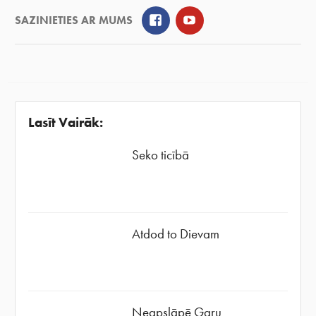
Facebook
YouTube
SAZINIETIES AR MUMS
Lasīt Vairāk:
Seko ticībā
Atdod to Dievam
Neapslāpē Garu