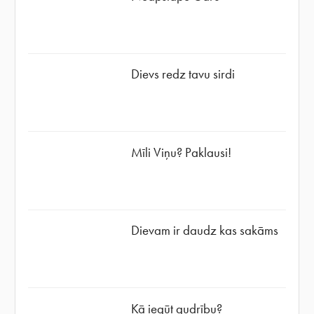
Dievs redz tavu sirdi
Mīli Viņu? Paklausi!
Dievam ir daudz kas sakāms
Kā iegūt gudrību?