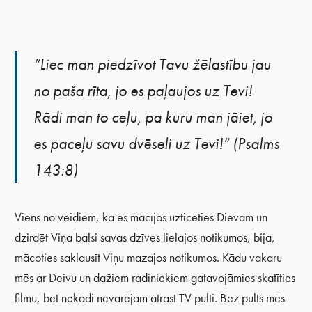
“Liec man piedzīvot Tavu žēlastību jau
no paša rīta, jo es paļaujos uz Tevi!
Rādi man to ceļu, pa kuru man jāiet, jo
es paceļu savu dvēseli uz Tevi!” (Psalms
143:8)
Viens no veidiem, kā es mācījos uzticēties Dievam un
dzirdēt Viņa balsi savas dzīves lielajos notikumos, bija,
mācoties saklausīt Viņu mazajos notikumos. Kādu vakaru
mēs ar Deivu un dažiem radiniekiem gatavojāmies skatīties
filmu, bet nekādi nevarējām atrast TV pulti. Bez pults mēs