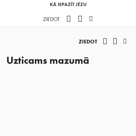
KĀ IEPAZĪT JĒZU
Facebook
YouTube
Instagram
ZIEDOT
Facebook
YouTub
Ins
ZIEDOT
Uzticams mazumā