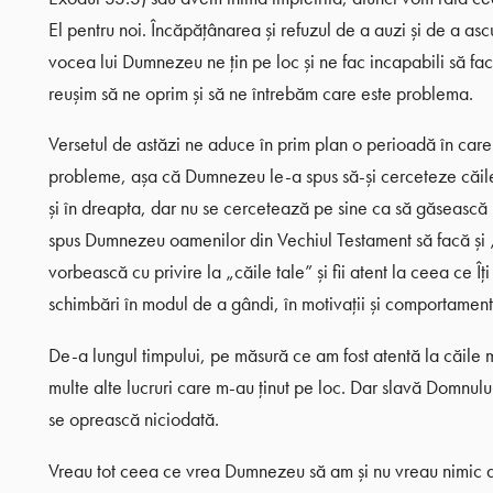
El pentru noi. Încăpățânarea și refuzul de a auzi și de a asc
vocea lui Dumnezeu ne țin pe loc și ne fac incapabili să fa
reușim să ne oprim și să ne întrebăm care este problema.
Versetul de astăzi ne aduce în prim plan o perioadă în car
probleme, așa că Dumnezeu le-a spus să-și cerceteze căile. 
și în dreapta, dar nu se cercetează pe sine ca să găsească mo
spus Dumnezeu oamenilor din Vechiul Testament să facă și „
vorbească cu privire la „căile tale” și fii atent la ceea ce Îț
schimbări în modul de a gândi, în motivații și comportament
De-a lungul timpului, pe măsură ce am fost atentă la căile
multe alte lucruri care m-au ținut pe loc. Dar slavă Domnul
se oprească niciodată.
Vreau tot ceea ce vrea Dumnezeu să am și nu vreau nimic din 