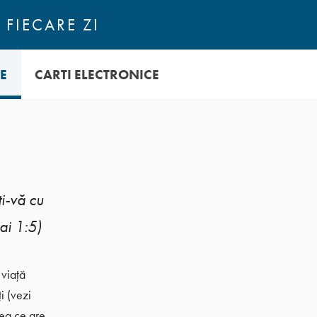
 FIECARE ZI
E
CARTI ELECTRONICE
i-vă cu
ai 1:5)
 viață
i (vezi
eea ce are