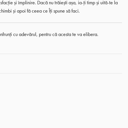
facție și împlinire. Dacă nu trăiești așa, ia-ți timp și uită-te la
himbi și apoi fă ceea ce Îți spune să faci.
nfrunți cu adevărul, pentru că acesta te va elibera.