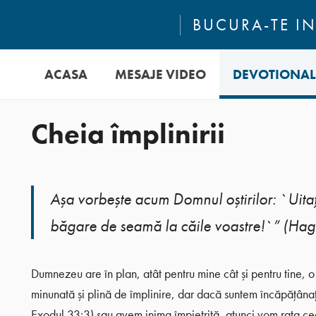
BUCURA-TE IN
ACASA
MESAJE VIDEO
DEVOTIONAL
Cheia împlinirii
Aşa vorbeşte acum Domnul oştirilor: `Uitaţ
băgare de seamă la căile voastre!`” (Hag
Dumnezeu are în plan, atât pentru mine cât și pentru tine, o
minunată și plină de împlinire, dar dacă suntem încăpățânaț
Exodul 33:3) sau avem inima împietrită, atunci vom rata c