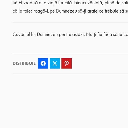
tu! El vrea să ai o viață fericită, binecuvântată, plină de satis
căile tale; roagă-L pe Dumnezeu să-ți arate ce trebuie să sc
Cuvântul lui Dumnezeu pentru astăzi: Nu-ți fie frică să te co
DISTRIBUIE
Facebook
Twitter
Pinterest