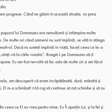
ulta
cem progrese. Când ne găsim în această situație, nu prea
e poporul lui Dumnezeu era nemulțumit și întâmpina multe
De multe ori când oamenii nu sunt împliniți, se uită în stânga
tivul. Dacă nu sunteți împliniți în viață, faceți ceea ce le-a
uitați-vă la căile voastre”. Roagă-L pe Dumnezeu să-ți
i spune. Eu am fost nevoită să fac asta de multe ori și am făcut
.
 mele, am descoperit că eram încăpățânată, dură, mândră și
ui, El m-a schimbat! Mă rog să continue să mă schimbe și să nu
ceea ce El nu vrea pentru mine. Eu Îi aparțin Lui, și la fel și