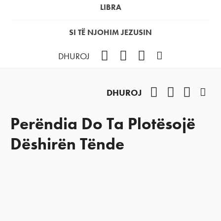
LIBRA
SI TË NJOHIM JEZUSIN
Facebook
YouTube
Instagram
Podcast
DHUROJ
Facebook
YouTube
Instag
Pod
DHUROJ
Perëndia Do Ta Plotësojë
Dëshirën Tënde