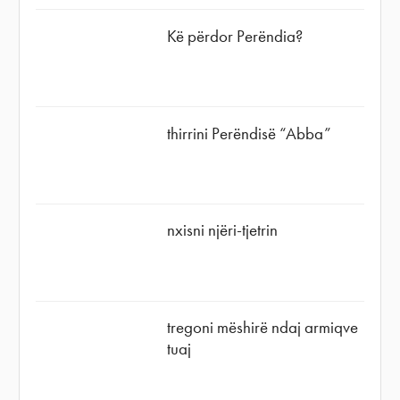
Kë përdor Perëndia?
thirrini Perëndisë “Abba”
nxisni njëri-tjetrin
tregoni mëshirë ndaj armiqve
tuaj