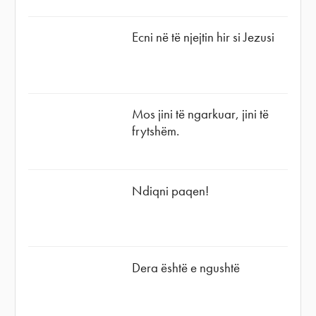
Ecni në të njejtin hir si Jezusi
Mos jini të ngarkuar, jini të
frytshëm.
Ndiqni paqen!
Dera është e ngushtë