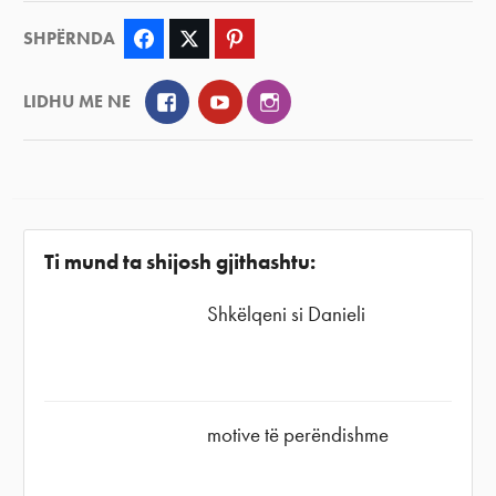
SHPËRNDA
Facebook
Twitter
Pinterest
Facebook
YouTube
Instagram
LIDHU ME NE
Ti mund ta shijosh gjithashtu:
Shkëlqeni si Danieli
motive të perëndishme