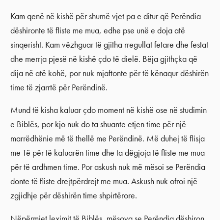
Kam qenë në kishë për shumë vjet pa e ditur që Perëndia
dëshironte të fliste me mua, edhe pse unë e doja atë
sinqerisht. Kam vëzhguar të gjitha rregullat fetare dhe festat
dhe merrja pjesë në kishë çdo të dielë. Bëja gjithçka që
dija në atë kohë, por nuk mjaftonte për të kënaqur dëshirën
time të zjarrtë për Perëndinë.
Mund të kisha kaluar çdo moment në kishë ose në studimin
e Biblës, por kjo nuk do ta shuante etjen time për një
marrëdhënie më të thellë me Perëndinë. Më duhej të flisja
me Të për të kaluarën time dhe ta dëgjoja të fliste me mua
për të ardhmen time. Por askush nuk më mësoi se Perëndia
donte të fliste drejtpërdrejt me mua. Askush nuk ofroi një
zgjidhje për dëshirën time shpirtërore.
Nëpërmjet leximit të Biblës, mësova se Perëndia dëshiron