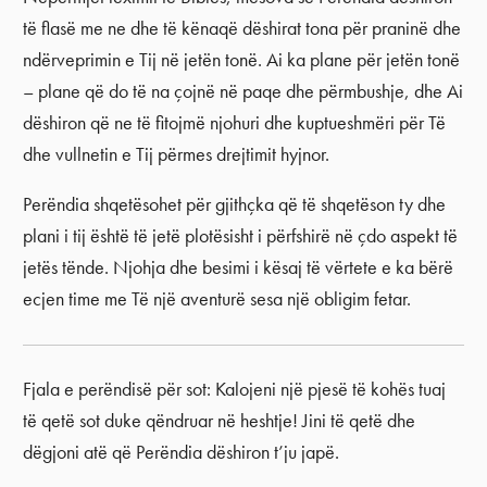
të flasë me ne dhe të kënaqë dëshirat tona për praninë dhe
ndërveprimin e Tij në jetën tonë. Ai ka plane për jetën tonë
– plane që do të na çojnë në paqe dhe përmbushje, dhe Ai
dëshiron që ne të fitojmë njohuri dhe kuptueshmëri për Të
dhe vullnetin e Tij përmes drejtimit hyjnor.
Perëndia shqetësohet për gjithçka që të shqetëson ty dhe
plani i tij është të jetë plotësisht i përfshirë në çdo aspekt të
jetës tënde. Njohja dhe besimi i kësaj të vërtete e ka bërë
ecjen time me Të një aventurë sesa një obligim fetar.
Fjala e perëndisë për sot: Kalojeni një pjesë të kohës tuaj
të qetë sot duke qëndruar në heshtje! Jini të qetë dhe
dëgjoni atë që Perëndia dëshiron t’ju japë.