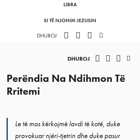
LIBRA
SI TË NJOHIM JEZUSIN
Facebook
YouTube
Instagram
Podcast
DHUROJ
Facebook
YouTube
Instag
Pod
DHUROJ
Perëndia Na Ndihmon Të
Rritemi
Le të mos kërkojmë lavdi të kotë, duke
provokuar njëri-tjetrin dhe duke pasur