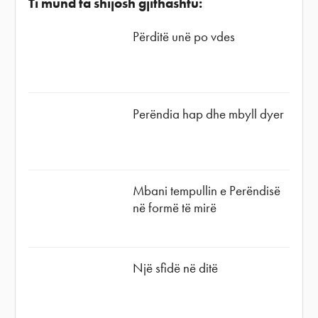
Ti mund ta shijosh gjithashtu:
Përditë unë po vdes
Perëndia hap dhe mbyll dyer
Mbani tempullin e Perëndisë
në formë të mirë
Një sfidë në ditë