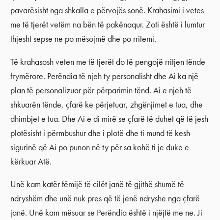
pavarësisht nga shkalla e përvojës sonë. Krahasimi i vetes
me të tjerët vetëm na bën të pakënaqur. Zoti është i lumtur
thjesht sepse ne po mësojmë dhe po rritemi.
Të krahasosh veten me të tjerët do të pengojë rritjen tënde
frymërore. Perëndia të njeh ty personalisht dhe Ai ka një
plan të personalizuar për përparimin tënd. Ai e njeh të
shkuarën tënde, çfarë ke përjetuar, zhgënjimet e tua, dhe
dhimbjet e tua. Dhe Ai e di mirë se çfarë të duhet që të jesh
plotësisht i përmbushur dhe i plotë dhe ti mund të kesh
sigurinë që Ai po punon në ty për sa kohë ti je duke e
kërkuar Atë.
Unë kam katër fëmijë të cilët janë të gjithë shumë të
ndryshëm dhe unë nuk pres që të jenë ndryshe nga çfarë
janë. Unë kam mësuar se Perëndia është i njëjtë me ne. Ji