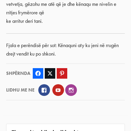
vetvetja, gëzohu me atë që je dhe kënaqu me nivelin e
rritjes frymërore që
ke arritur deri tani.
Fjala e perëndisë për sot: Kënaquni aty ku jeni në rrugën
drejt vendit ku po shkoni.
SHPËRNDA
Facebook
Twitter
Pinterest
Facebook
YouTube
Instagram
LIDHU ME NE