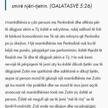
smirë njëri-tjetrin. (GALATASVE 5:26)
Marrëdhënia e çdo personi me Perëndinë dhe aftësia për
të dëgjuar zërin e Tij është e ndryshme, ndaj ndihuni të lirë
të kërkoni komunikimin me Të në ato mënyra që Perëndia
po ju drejton. Një marrëdhënie me Perëndinë nuk ka të
bëjë me punën, përpjekjet ose performimin; është thjesht të
flasësh me Të dhe të dëgjosh zërin e Tij. Ne nuk kemi
nevojë të përpiqemi të jemi aty ku është dikush tjetër ose të
dëgjojmë Zotin me qartësinë dhe saktësinë e dikujt tjetër,
sepse ai person mund të gëzojë një marrëdhënie me Zotin
që ka marrë vite praktikë dhe ne mund të mos jemi aq të
avancuar në marrëdhënien tonë me Zotin siç është ai
person. Është në rregull që ne të jemi “më të rinj” se të
tjerët frymërisht; Zoti ende na dëgjon dhe na përgjigjet,