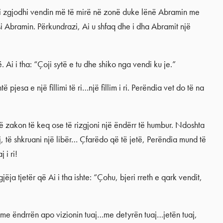
Loti zgjodhi vendin më të mirë në zonë duke lënë Abramin me
i Abramin. Përkundrazi, Ai u shfaq dhe i dha Abramit një
 Ai i tha: “Çoji sytë e tu dhe shiko nga vendi ku je.”
pjesa e një fillimi të ri…një fillim i ri. Perëndia vet do të na
jë zakon të keq ose të rizgjoni një ëndërr të humbur. Ndoshta
aj, të shkruani një libër… Çfarëdo që të jetë, Perëndia mund të
 i ri!
jëja tjetër që Ai i tha ishte: “Çohu, bjeri rreth e qark vendit,
i me ëndrrën apo vizionin tuaj…me detyrën tuaj…jetën tuaj,