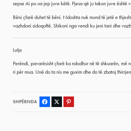
sepse Ai po ua jep juve këtë. Pjesa që ju takon juve është 
Bëni çfarë duhet të bëni. Ndoshta nuk mund të jetë e thjes
vazhdoni sidoqoftë. Shikoni nga vendi ku jeni tani dhe vaz
Lutje
Perëndi, pavarësisht çfarë ka ndodhur në të shkuarën, më ndi
ri për mua. Unë do ta nis me guxim dhe do të zbatoj thirrje
SHPËRNDA
Facebook
Twitter
Pinterest