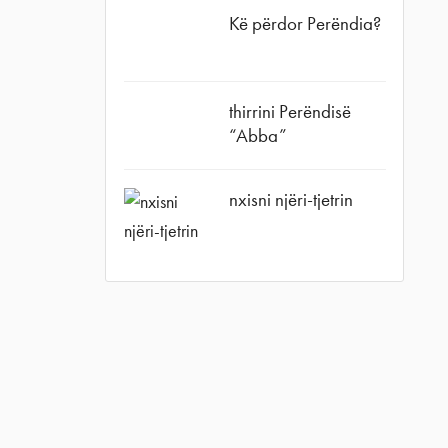
Kë përdor Perëndia?
thirrini Perëndisë
“Abba”
nxisni njëri-tjetrin
agram