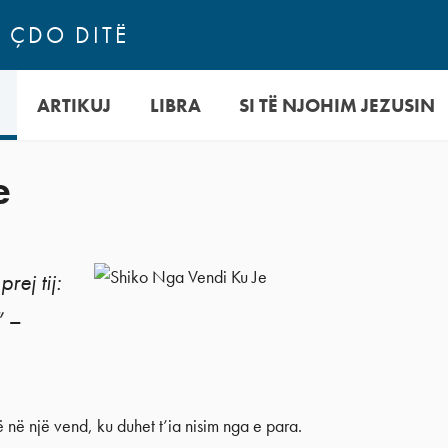
N ÇDO DITË
ARTIKUJ
LIBRA
SI TË NJOHIM JEZUSIN
e
rej tij:
” –
ë në një vend, ku duhet t’ia nisim nga e para.