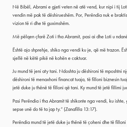
Në Bibël, Abrami e gjeti veten në atë vend, kur nipi i tij 
vendin më pak të dëshirueshëm. Por, Perëndia nuk e braktis
vizion të ri dhe të guximshëm.
Më pëlqen çfarë Zoti i tha Abramit, pasi ai dhe Loti u ndanë.
Është ajo shprehje, shiko nga vendi ku je, që më trazon. Është 
sjellë në këtë pikë në kohën e caktuar.
Ju mund të jeni aty tani. Ndoshta ju dëshironi të mposhtni n
dëshironi të menaxhoni financat tuaja, të filloni biznesin tu
jetë duke ju thënë të filloni që tani. Ky mund të jetë fillimi juaj
Pasi Perëndia i tha Abramit të shikonte nga vendi, ku ishte, g
sepse unë do të ta jap ty.” (Zanafilla 13:17).
Perëndia mund të jetë duke ju thënë të çoheni dhe të fillon