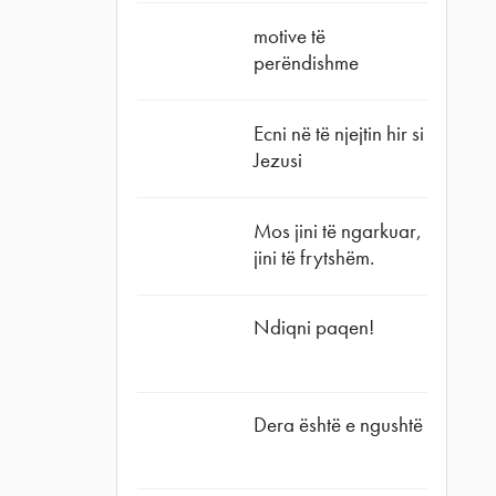
motive të
perëndishme
Ecni në të njejtin hir si
Jezusi
Mos jini të ngarkuar,
jini të frytshëm.
Ndiqni paqen!
Dera është e ngushtë