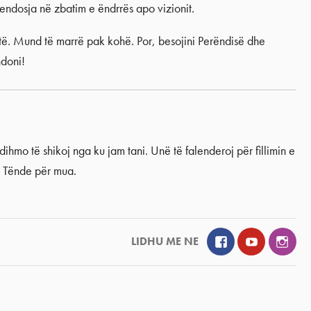
vendosja në zbatim e ëndrrës apo vizionit.
htë. Mund të marrë pak kohë. Por, besojini Perëndisë dhe
hdoni!
hmo të shikoj nga ku jam tani. Unë të falenderoj për fillimin e
n Tënde për mua.
Facebook
YouTube
Inst
LIDHU ME NE