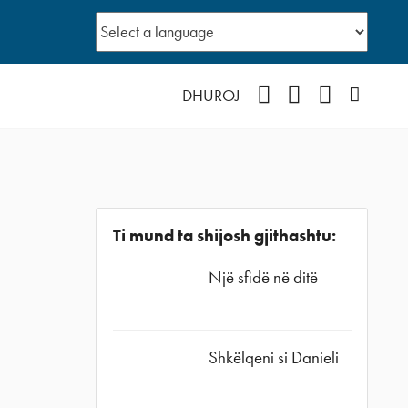
Facebook
YouTube
Instagram
Podcast
DHUROJ
Ti mund ta shijosh gjithashtu:
Një sfidë në ditë
Shkëlqeni si Danieli