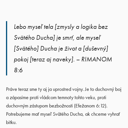
Lebo myseľ tela [zmysly a logika bez
Svätého Ducha] je smrť, ale myseľ
[Svätého] Ducha je život a [duševný]
pokoj [teraz aj naveky]. – RIMANOM
8:6
Práve teraz sme ty aj ja uprostred vojny. Je to duchovný boj
a zápasíme proti vládcom temnoty tohto veku, proti
duchovným zástupom bezbožnosti (Efežanom 6:12).
Potrebujeme mať myseľ Svätého Ducha, ak chceme vyhrať
bitku.