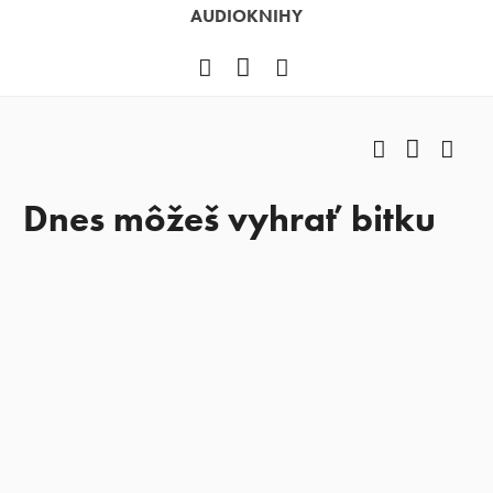
AUDIOKNIHY
Facebook
YouTube
Instagram
Facebook
YouTub
Ins
Dnes môžeš vyhrať bitku