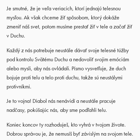
Je smutné, že je veľa veriacich, ktorí jednajú telesnou
mysľou. Ak však chceme žiť spôsobom, ktorý dokáže
zmeniť náš svet, potom musíme prestať žiť v tele a začať žiť
v Duchu.
Každý z nás potrebuje neustále dávať svoje telesné túžby
pod kontrolu Svätému Duchu a nedovoliť svojim emóciám
alebo mysli, aby nás ovládali. Písmo vysvetľuje, že duch
bojuje proti telu a telo proti duchu, takže sú neustálymi
protivníkmi.
Je to vojna! Diabol nás nenávidí a neustále pracuje
nadčasy, pokúšajúc nás, aby sme podľahli telu.
Koniec koncov ty rozhoduješ, kto vyhrá v tvojom živote.
Dobrou správou je, že nemusíš byť závislým na svojom tele.