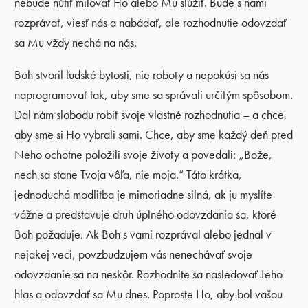
nebude nútiť milovať Ho alebo Mu slúžiť. Bude s nami
rozprávať, viesť nás a nabádať, ale rozhodnutie odovzdať
sa Mu vždy nechá na nás.
Boh stvoril ľudské bytosti, nie roboty a nepokúsi sa nás
naprogramovať tak, aby sme sa správali určitým spôsobom.
Dal nám slobodu robiť svoje vlastné rozhodnutia – a chce,
aby sme si Ho vybrali sami. Chce, aby sme každý deň pred
Neho ochotne položili svoje životy a povedali: „Bože,
nech sa stane Tvoja vôľa, nie moja.“ Táto krátka,
jednoduchá modlitba je mimoriadne silná, ak ju myslíte
vážne a predstavuje druh úplného odovzdania sa, ktoré
Boh požaduje. Ak Boh s vami rozprával alebo jednal v
nejakej veci, povzbudzujem vás nenechávať svoje
odovzdanie sa na neskôr. Rozhodnite sa nasledovať Jeho
hlas a odovzdať sa Mu dnes. Poproste Ho, aby bol vašou