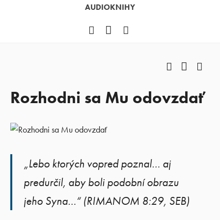
AUDIOKNIHY
Facebook
YouTube
Instagram
Facebook
YouTub
Ins
Rozhodni sa Mu odovzdať
„Lebo ktorých vopred poznal… aj
predurčil, aby boli podobní obrazu
jeho Syna…“ (RIMANOM 8:29, SEB)