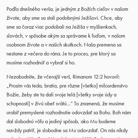
Podľa dnešného verša, je jedným z Božích cieľov v našom
živote, aby sme sa stali podobnými Ježišovi. Chce, aby
sme sa čoraz viac podobali na Ježiša v myšlienkach,
slovách, v spôsobe akým sa správame k ľuďom, v našom
osobnom živote a v našich skutkoch. Naša premena sa
nestane z večera do rána. Je to proces, pre ktorý sa
musíme rozhodnúť a vybrať si ho.
Nezabudnite, že včerajší verš, Rimanom 12:2 hovoril:
„Prosím vás teda, bratia, pre rôzne [všetko] milosrdenstvo
Božie, žeby ste ta dali svoje telá [všetky svoje údy a
schopnosti] v živú obeť svätú…“ To znamená, že musíme
urobiť premyslené rozhodnutie odovzdať sa Bohu. Boh nám
dal slobodnú vôľu a jediný spôsob, ako Mu budeme
navždy patriť, je slobodne sa Mu odovzdať. On nás nikdy