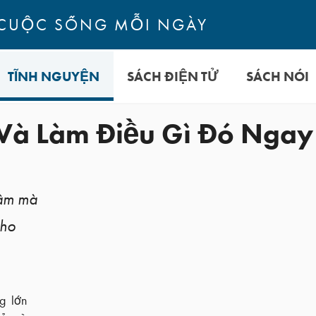
CUỘC SỐNG MỖI NGÀY
TĨNH NGUYỆN
SÁCH ĐIỆN TỬ
SÁCH NÓI
 Và Làm Điều Gì Đó Ngay
tâm mà
cho
g lớn