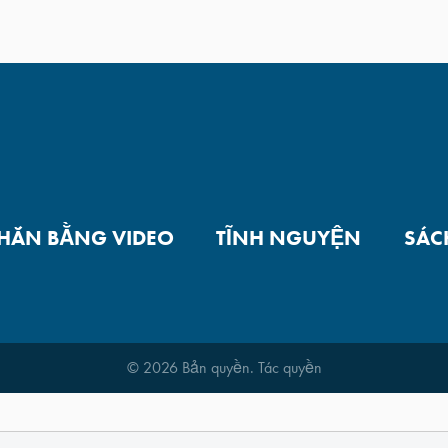
NHẮN BẰNG VIDEO
TĨNH NGUYỆN
SÁC
© 2026 Bản quyền. Tác quyền