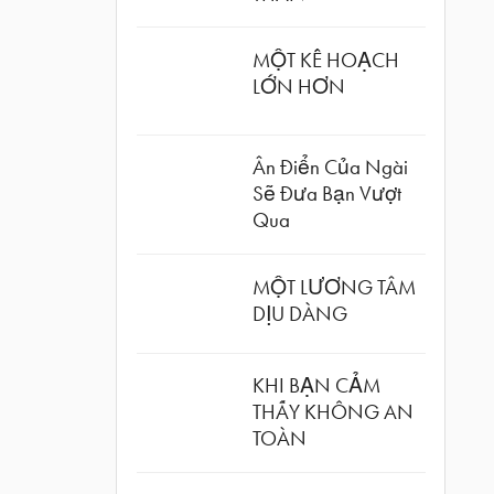
MỘT KẾ HOẠCH
LỚN HƠN
Ân Điển Của Ngài
Sẽ Đưa Bạn Vượt
Qua
MỘT LƯƠNG TÂM
DỊU DÀNG
KHI BẠN CẢM
THẤY KHÔNG AN
TOÀN