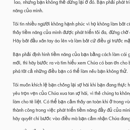
lao, nhưng bạn không thể dừng lại ở đó. Bạn phải phát tr
năng của mình.
Tôi tin nhiều người không hạnh phúc vì họ không làm bất c
thấy tiềm năng của mình được phát triển tối đa, đừng chờ 
Hãy bắt đầu xắn tay áo lên và làm bất cứ điều gì trước mặ
Bạn phải định hình tiềm năng của bạn bằng cách làm cái g
mới, thì hãy bước ra và tìm hiểu xem Chúa có ban ơn cho
phá tất cả những điều bạn có thể làm nếu bạn không thử.
Tôi muốn khích lệ bạn chống lại sợ hãi khi bạn đang thực 
yêu trọn vẹn của Chúa xua tan sợ hãi, vì thế chúng ta khô
làm cho tê liệt. Có thể bạn cảm thấy an toàn khi ở trong 
thành công trong việc phát triển tiềm năng đầy đủ của mì
hãy quyết chí bước vào điều mà bạn cảm nhận Chúa đang