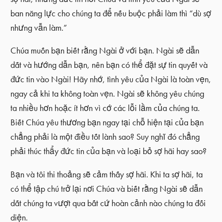
ban năng lực cho chúng ta để nếu buộc phải làm thì “dù sợ
nhưng vẫn làm.”
Chúa muốn bạn biết rằng Ngài ở với bạn. Ngài sẽ dẫn
dắt và hướng dẫn bạn, nên bạn có thể đặt sự tin quyết và
đức tin vào Ngài! Hãy nhớ, tình yêu của Ngài là toàn vẹn,
ngay cả khi ta không toàn vẹn. Ngài sẽ không yêu chúng
ta nhiều hơn hoặc ít hơn vì cớ các lỗi lầm của chúng ta.
Biết Chúa yêu thương bạn ngay tại chỗ hiện tại của bạn
chẳng phải là một điều tốt lành sao? Suy nghĩ đó chẳng
phải thúc thẩy đức tin của bạn và loại bỏ sợ hãi hay sao?
Bạn và tôi thi thoảng sẽ cảm thấy sợ hãi. Khi ta sợ hãi, ta
có thể tập chú trở lại nơi Chúa và biết rằng Ngài sẽ dẫn
dắt chúng ta vượt qua bất cứ hoàn cảnh nào chúng ta đối
diện.