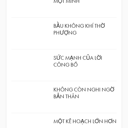
MỘT MÌNH
BẦU KHÔNG KHÍ THỜ
PHƯỢNG
SỨC MẠNH CỦA LỜI
CÔNG BỐ
KHÔNG CÒN NGHI NGỜ
BẢN THÂN
MỘT KẾ HOẠCH LỚN HƠN