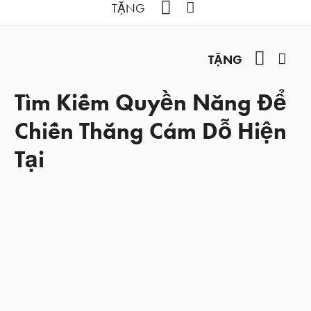
YouTube
Facebook
TẶNG
YouTub
Fac
TẶNG
Tìm Kiếm Quyền Năng Để
Chiến Thắng Cám Dỗ Hiện
Tại