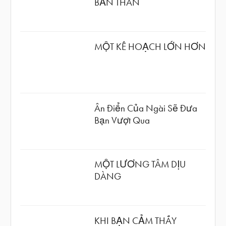
BẢN THÂN
MỘT KẾ HOẠCH LỚN HƠN
Ân Điển Của Ngài Sẽ Đưa
Bạn Vượt Qua
MỘT LƯƠNG TÂM DỊU
DÀNG
KHI BẠN CẢM THẤY