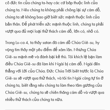
cố đức tin của chúng ta-hay các cơ bắp thuộc linh của
chúng ta. Nếu chúng ta không phải chống lại sự cám dỗ,
chúng ta sẽ không bao giờ biết sức mạnh thuộc linh của
bản thân. Để phát triển sức mạnh thuộc linh, chúng ta phải
vượt qua đủ mọi loại thử thách cám dỗ, lớn có, nhỏ có.
Trong Lu-ca 4, ta thấy satan đã cám dỗ Chúa Giê-su, hy
vọng tìm thấy một yếu điểm để xâm lấn. Nhưng Chúa
Giê-su mạnh mẽ và đánh bại kẻ thù. Tôi khích lệ bạn làm
điều Chúa Giê-su đã làm khi Ngài bị cám dỗ. Ngài đến
thẳng với Lời của Chúa. Đức Chúa Trời biết trước là Chúa
Giê-su sẽ vượt qua thử thách, và tôi tin Ngài cũng tự tin ở
chúng ta, biết rằng nếu chúng ta làm theo tấm gương của
Chúa Giê-su, chúng ta sẽ chiến thắng cám dỗ và vượt qua
nhiều thử thách của chúng ta nữa.