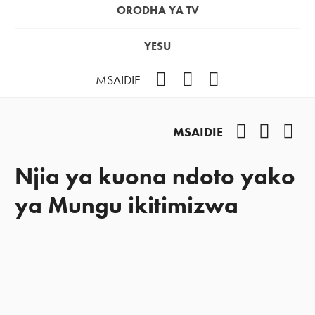
ORODHA YA TV
YESU
Facebook
Instagram
YouTube
MSAIDIE
Facebook
Instag
You
MSAIDIE
Njia ya kuona ndoto yako
ya Mungu ikitimizwa