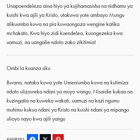
Unapoendeleza aina hiyo ya kujihamasisha na nidhamu ya
kuishi kwa ajili ya Kristo, utakuwa yote ambayo Mungu
alikuumba kuwa na pia kuwaongoza wengine katika
mchakato. Kwa hiyo zidi kuendelea, kuongezeka kwa
uamuzi, na uangalie ndoto zako zikitimia!
Ombi la kuanza siku
Bwana, nataka kuwa yote Umeniumba kuwa na kutimiza
ndoto ulizoweka ndani ya moyo wangu. Nisaidie kukaa na
kuzingatia na kuweka wakati, uamuzi na kazi ngumu
muhimu kukua ndani ya Kristo na kuishi ndani ya mipango
ulioyo nayo kwa ajili yangu
SHIRIKI
Facebook
Twitter
Pinterest