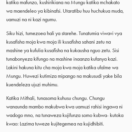
katika mafunzo, kushirikiana na Mungu katika mchakato
wa maendeleo ya kibinafsi. Utaratibu huu huchukua muda,
uamuzi na ni kazi ngumu.
Siku hizi, tumezoea hali ya starehe. Tunatumia viwavi vya
kusafisha moja kwa moja ili kusafisha sahani zetu na
mashine ya kufulia kusafisha na kukausha nguo zetu. Sisi
tunabonyeza kifungo na mashine inaanza kufanya kazi.
Lakini hakuna kitu cha moja kwa moja katika ufalme wa
Mungu. Huwezi kutimiza mipango na makusudi yake bila
kuendeleza ujuzi muhimu.
Katika Mithali, tunasoma kuhusu chungu. Chungu
wanaunda mambo makubwa kwa uamuzi rahisi ingawa ni
wadogo mno, na tunaweza kujifunza somo kubwa- kutoka
kwao: Lazima tuweze kujitegemea na kujidhibiti.