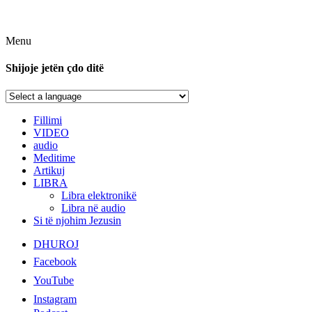
Menu
Shijoje jetën çdo ditë
Fillimi
VIDEO
audio
Meditime
Artikuj
LIBRA
Libra elektronikë
Libra në audio
Si të njohim Jezusin
DHUROJ
Facebook
YouTube
Instagram