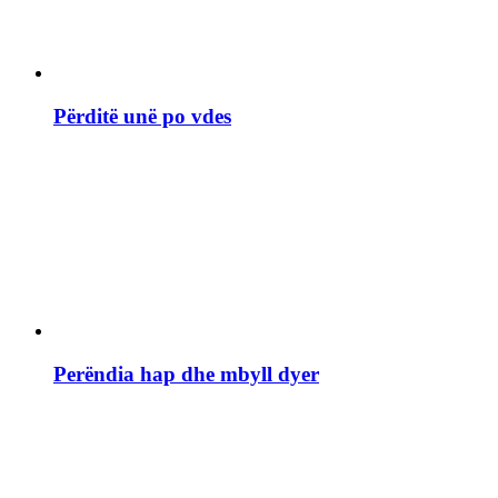
Përditë unë po vdes
Perëndia hap dhe mbyll dyer