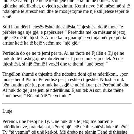
thotë se Ai vdiq që ne të kemi jetë dhe ta kemi me bollëk. Kur
gjithçka ndërlikohet, e vjedh gëzimin. Kemi nevojë të mësojmë si të
ndalojmë të stresohemi dhe të mos jetojmë me një stil jetese tepër të
zënë.
Stili i kundërt i jetesës është thjeshtësia. Thjeshtësi do të thotë “e
përbërë nga një gjë, e papërzierë.” Perëndia më ka mësuar të jetoj
një jetë më të thjeshtë. Ai më ka treguar që e vetmja mënyrë për ta
arritur këtë ka të bëjë vetëm me “një gjë.”
Perëndia do që ne të jemi për të. Ai na thotë në Fjalën e Tij që ne
nuk do të trashëgojmë mbretërinë e Tij nëse nuk vijmë tek Ai në
thjeshtësi, si një fëmijë i vogël dhe të themi “unë besoj.”
Tingëllon shumë e thjeshtë dhe ndoshta doni që ta ndërlikoni…por
mos e bëni! Plani i Perëndisë për ju është i thjeshtë. Ndoshta nuk
bën kuptim për ju, por nuk ka asgjë të ndërlikuar për Perëndinë dhe
Ai nuk do që ju të jeni të ndërlikuar. Ejani tek Ai sot, duke thënë
“unë besoj.” Bëjeni Atë “të vetmin.”
Lutje
Perëndi, unë besoj në Ty. Unë nuk dua të jetoj me barrën e
ndërlikimeve, prandaj sot, kërkoj një jetë në thjeshtësi duke të bërë
Ty “të vetmin” që unë kërkoj. Më drejto në planin Tënd të thjeshtë