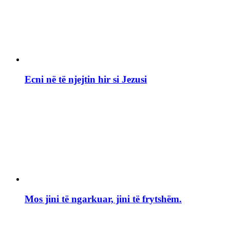
Ecni në të njejtin hir si Jezusi
Mos jini të ngarkuar, jini të frytshëm.