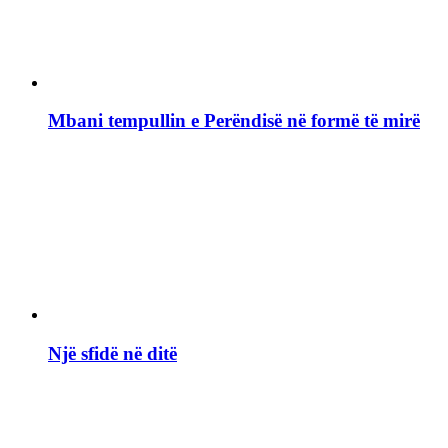
Mbani tempullin e Perëndisë në formë të mirë
Një sfidë në ditë