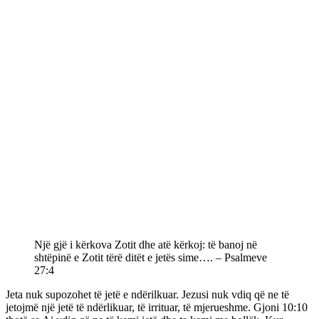
Një gjë i kërkova Zotit dhe atë kërkoj: të banoj në
shtëpinë e Zotit tërë ditët e jetës sime…. – Psalmeve
27:4
Jeta nuk supozohet të jetë e ndërilkuar. Jezusi nuk vdiq që ne të
jetojmë një jetë të ndërlikuar, të irrituar, të mjerueshme. Gjoni 10:10