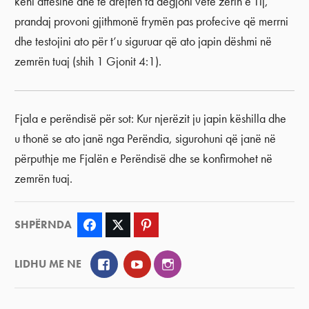
keni aftësinë dhe të drejtën ta dëgjoni vetë zërin e Tij,
prandaj provoni gjithmonë frymën pas profecive që merrni
dhe testojini ato për t’u siguruar që ato japin dëshmi në
zemrën tuaj (shih 1 Gjonit 4:1).
Fjala e perëndisë për sot: Kur njerëzit ju japin këshilla dhe
u thonë se ato janë nga Perëndia, sigurohuni që janë në
përputhje me Fjalën e Perëndisë dhe se konfirmohet në
zemrën tuaj.
SHPËRNDA
Facebook
Twitter
Pinterest
Facebook
YouTube
Instagram
LIDHU ME NE