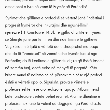
emocionet e tyre në vend të Frymës së Perëndisë.
Synimet dhe qëllimet e profecisë së vërtetë janë “ndërtimi i
progresit frymëror dhe inkurajimi dhe ngushëllimi” i
njerëzve ( 1 Korintasve 14:3). Të gjitha dhuntitë e Frymës
së Shenjtë janë për të mirën dhe ndërtimin e të gjithëve.
Veç kësaj, një fjalë e vërtetë do të shoqërohet me paqe
dhe do të “vendoset” në zemrën dhe frymën tuaj si nga
Perëndia; do të konfirmojë gjithashtu diçka që është tashmë
në zemrën tuaj, qoftë edhe në mënyrë të paqartë. Këto
kritere mund të ndihmojnë në përcaktimin nëse një profeci
është e vërtetë apo jo. Sigurisht, prova e vërtetë e
profecisë është nëse ajo realizohet apo jo. Mbani mend
këtë: profecia e vërtetë bëhet realitet. Ata me dhuntinë e
profecisë nuk janë të vetmit që dëgjojnë nga Perëndia. Ju