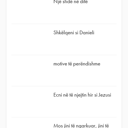
Një sfidë në ditë
Shkëlqeni si Danieli
motive të perëndishme
Ecni në të njejtin hir si Jezusi
Mos jini të ngarkuar, jini të