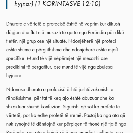
hyjnor) (1 KORINTASVE 12:10)
Dhurata e vërtetë e profecisë është në veprim kur dikush
dëgjon dhe flet një mesazh të qartë nga Perëndia për dikë
tjetër, një grup ose një situatë. Ndonjëherë një profeci
është shumë e përgjithshme dhe ndonjëherë është mjaft
specifike. Mund të vijë nëpërmjet një mesazhi ose
predikimi të përgatitur, ose mund të vijë nga zbulesa
hyjnore.
Ndonëse dhurata e profecisë është jashtëzakonisht e
rëndësishme, për fat të keq ajo është abuzuar dhe ka
shkaktuar shumë konfuzion. Sigurisht që sot ka profetë të
vërtetë, por ka edhe profetë të rremë. Pastaj ka nga ata që
nuk synojnë të dëmtojnë kur përpiqen të thonë një fjalë nga
Perëndia, por ata e bëjnë këtë nga mendjet, vullnetet ose