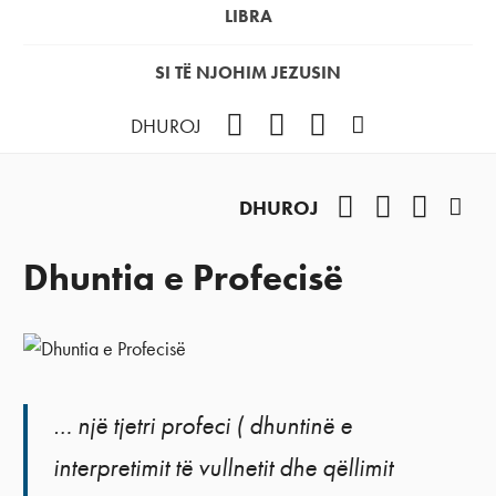
LIBRA
SI TË NJOHIM JEZUSIN
Facebook
YouTube
Instagram
Podcast
DHUROJ
Facebook
YouTube
Instag
Pod
DHUROJ
Dhuntia e Profecisë
… një tjetri profeci ( dhuntinë e
interpretimit të vullnetit dhe qëllimit