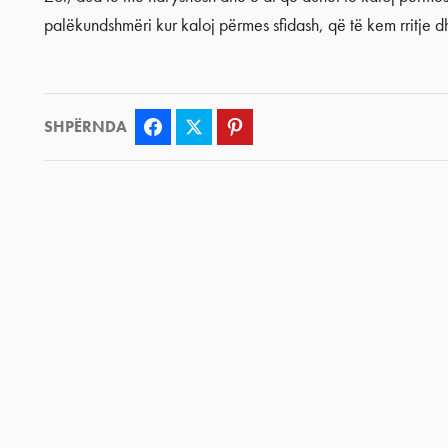
palëkundshmëri kur kaloj përmes sfidash, që të kem rritje dh
SHPËRNDA
Facebook
Twitter
Pinterest