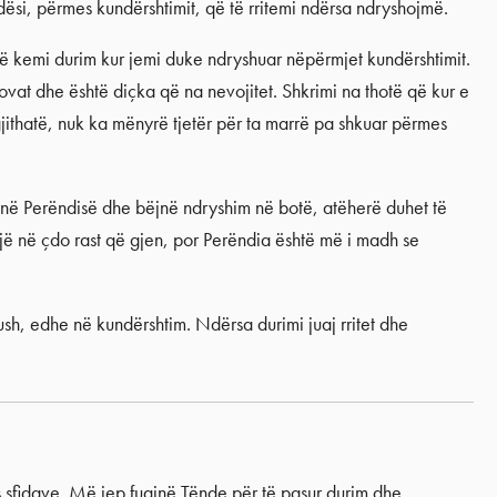
ësi, përmes kundërshtimit, që të rritemi ndërsa ndryshojmë.
 të kemi durim kur jemi duke ndryshuar nëpërmjet kundërshtimit.
rovat dhe është diçka që na nevojitet. Shkrimi na thotë që kur e
jithatë, nuk ka mënyrë tjetër për ta marrë pa shkuar përmes
ejnë Perëndisë dhe bëjnë ndryshim në botë, atëherë duhet të
ojë në çdo rast që gjen, por Perëndia është më i madh se
ush, edhe në kundërshtim. Ndërsa durimi juaj rritet dhe
 sfidave. Më jep fuqinë Tënde për të pasur durim dhe