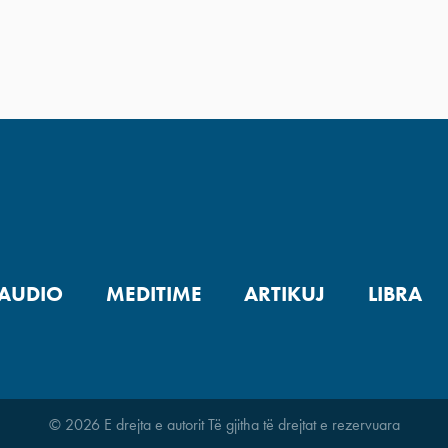
AUDIO
MEDITIME
ARTIKUJ
LIBRA
© 2026 E drejta e autorit Të gjitha të drejtat e rezervuara