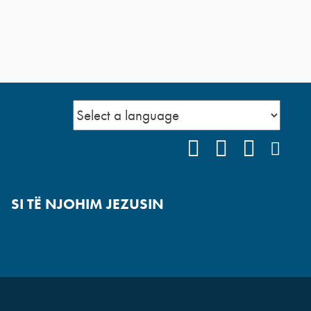
FACEBOOK
YOUTUBE
INSTAG
POD
SI TË NJOHIM JEZUSIN