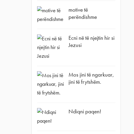
motive të
perëndishme
Ecni në të njejtin hir si
Jezusi
Mos jini të ngarkuar,
jini të frytshëm.
Ndiqni paqen!