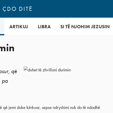
N ÇDO DITË
ARTIKUJ
LIBRA
SI TË NJOHIM JEZUSIN
imin
osur, që
, pa
të që jemi duke kërkuar, sepse ndryshimi nuk do të ndodhë