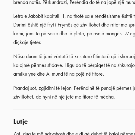
brenda natës. Përkundrazi, Perëndia do të na japë një mund
Letra e Jakobit kapitulli 1, na thotë sa e rëndësishme është
Durimi është një fryt i Frymës që zhvillohet dhe rritet me sp
kemi, jemi të përsosur dhe të plotë, pa asnjë mangësi. Meg
diçkaje tjetër.
Nëse duam të jemi vërtetë të krishterë fitimtarë që i shërb
kalojmë përmes sfidave. I ligu do të përpiqet të na shkuraj
armiku ynë dhe Ai mund të na çojë në fitore.
Prandaj sot, zgjidhni të lejoni Perëndinë të punojë përmes j
zhvillohet, do hyni në një jetë me fitore të mëdha.
Lutje
Zot, dua të më ndryshosh dhe e di që duhet të kaloj përmes