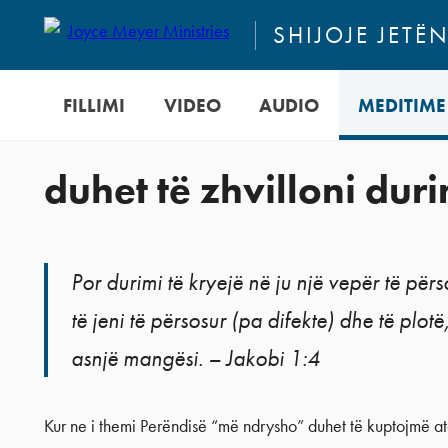
SHIJOJE JETË
FILLIMI
VIDEO
AUDIO
MEDITIME
duhet të zhvilloni dur
Por durimi të kryejë në ju një vepër të përs
të jeni të përsosur (pa difekte) dhe të plotë
asnjë mangësi. – Jakobi 1:4
Kur ne i themi Perëndisë “më ndrysho” duhet të kuptojmë a