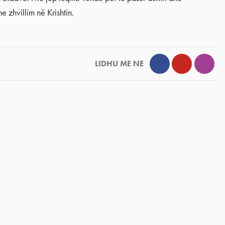
e zhvillim në Krishtin.
Facebook
YouTube
Inst
LIDHU ME NE