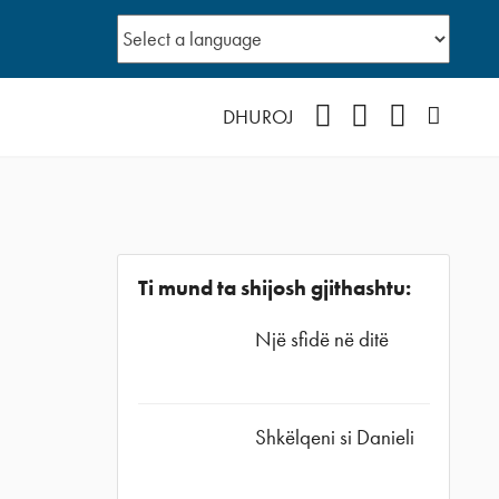
Facebook
YouTube
Instagram
Podcast
DHUROJ
Ti mund ta shijosh gjithashtu:
Një sfidë në ditë
Shkëlqeni si Danieli