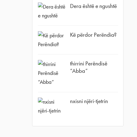
Dera është e ngushtë
Kë përdor Perëndia?
agram
thirrini Perëndisë
“Abba”
nxisni njëri-tjetrin