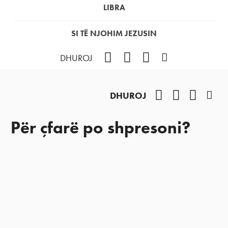
LIBRA
SI TË NJOHIM JEZUSIN
Facebook
YouTube
Instagram
Podcast
DHUROJ
Facebook
YouTube
Instag
Pod
DHUROJ
Për çfarë po shpresoni?