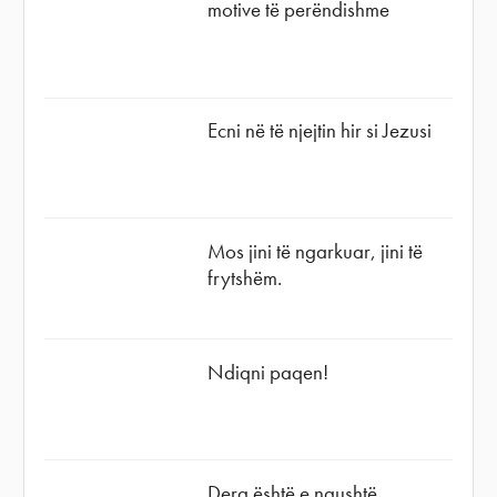
motive të perëndishme
Ecni në të njejtin hir si Jezusi
Mos jini të ngarkuar, jini të
frytshëm.
Ndiqni paqen!
Dera është e ngushtë