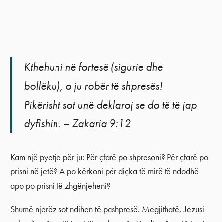
Kthehuni në fortesë (sigurie dhe
bollëku), o ju robër të shpresës!
Pikërisht sot unë deklaroj se do të të jap
dyfishin. – Zakaria 9:12
Kam një pyetje për ju: Për çfarë po shpresoni? Për çfarë po
prisni në jetë? A po kërkoni për diçka të mirë të ndodhë
apo po prisni të zhgënjeheni?
Shumë njerëz sot ndihen të pashpresë. Megjithatë, Jezusi