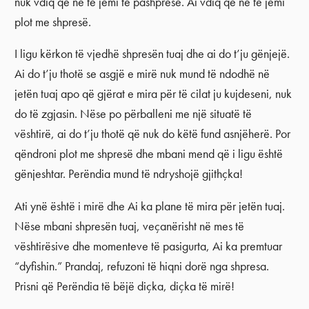
nuk vdiq që ne të jemi të pashpresë. Ai vdiq që ne të jemi
plot me shpresë.
I ligu kërkon të vjedhë shpresën tuaj dhe ai do t’ju gënjejë.
Ai do t’ju thotë se asgjë e mirë nuk mund të ndodhë në
jetën tuaj apo që gjërat e mira për të cilat ju kujdeseni, nuk
do të zgjasin. Nëse po përballeni me një situatë të
vështirë, ai do t’ju thotë që nuk do këtë fund asnjëherë. Por
qëndroni plot me shpresë dhe mbani mend që i ligu është
gënjeshtar. Perëndia mund të ndryshojë gjithçka!
Ati ynë është i mirë dhe Ai ka plane të mira për jetën tuaj.
Nëse mbani shpresën tuaj, veçanërisht në mes të
vështirësive dhe momenteve të pasigurta, Ai ka premtuar
“dyfishin.” Prandaj, refuzoni të hiqni dorë nga shpresa.
Prisni që Perëndia të bëjë diçka, diçka të mirë!