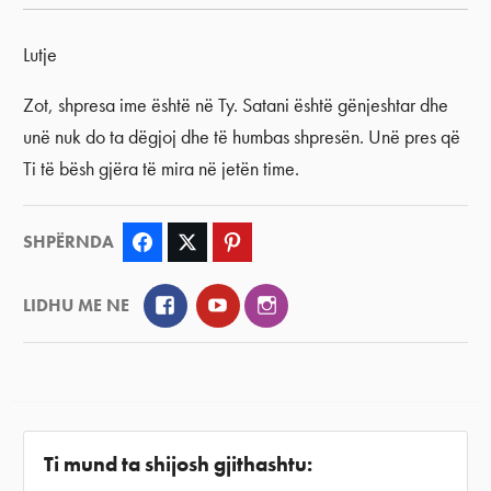
Lutje
Zot, shpresa ime është në Ty. Satani është gënjeshtar dhe
unë nuk do ta dëgjoj dhe të humbas shpresën. Unë pres që
Ti të bësh gjëra të mira në jetën time.
SHPËRNDA
Facebook
Twitter
Pinterest
Facebook
YouTube
Instagram
LIDHU ME NE
Ti mund ta shijosh gjithashtu: