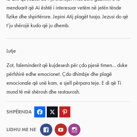
menduarit që Ai është i interesuar vetëm në jetën tënde
fizike dhe shpirtërore. Jepini Atij plagët tuaja. Jezusi do që
t’ju shërojë kudo që ju dhemb.
Lutje
Zot, faleminderit që kujdesesh për çdo pjesë timen… duke
përfshirë edhe emocionet. Çdo dhimbje dhe plagë
emocionale që unë kam, e sjell përpara teje. E di që Ti
mund të më shërosh dhe restaurosh.
SHPËRNDA
Facebook
Twitter
Pinterest
Facebook
YouTube
Instagram
LIDHU ME NE