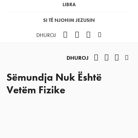
LIBRA
SI TË NJOHIM JEZUSIN
Facebook
YouTube
Instagram
Podcast
DHUROJ
Facebook
YouTube
Instag
Pod
DHUROJ
Sëmundja Nuk Është
Vetëm Fizike