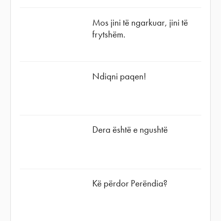
Mos jini të ngarkuar, jini të
frytshëm.
Ndiqni paqen!
Dera është e ngushtë
Kë përdor Perëndia?