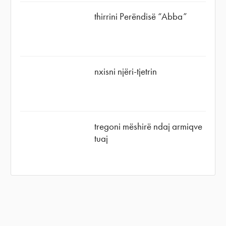
thirrini Perëndisë “Abba”
nxisni njëri-tjetrin
tregoni mëshirë ndaj armiqve
tuaj