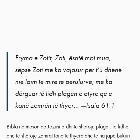
Fryma e Zotit, Zoti, është mbi mua,
sepse Zoti më ka vajosur për t’u dhënë
një lajm të mirë të përulurve; më ka
dërguar të lidh plagën e atyre që e
kanë zemrën të thyer… —Isaia 61:1
Bibla na mëson që Jezusi erdhi të shërojë plagët, të lidhë
dhe të shërojë zemrat tona të thyera dhe të na japë bukuri