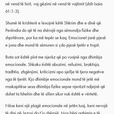
në vend të hirit, vaj gëzimi në vend të vajtimit (shih Isaia
61:1-3).
Shumë të krishterë e lexojnë këtë Shkrim dhe e dinë që
Perëndia do që të na shërojë nga sëmundja fizike dhe
shpritërore, por ka më tepër se kaq. Emocionet janë pjesë
e jona dhe mund të sëmuren si çdo pjesë tjetër e trupit.
Bota sot është plot me njerëz që po vuajnë nga dhimbja
emocionale. Shkaku është abuzimi, refuzimi, braktisja,
tradhtia, zhgënjimi, kriticizmi apo sjellje të tjera negative
nga të tjerët. Kjo dhimbje emocionale mund të jetë më
rraskapitëse sesa dhimbja fizike sepse njerëzit ndjejnë që
duhet ta fshehin dhe të sillen sikur nuk është e vërtetë.
Nëse keni një plagë emocionale në jetën tuaj, keni nevojë
të dini që Jezusi do t’ju shërojë. Mos bëni gabimin e të