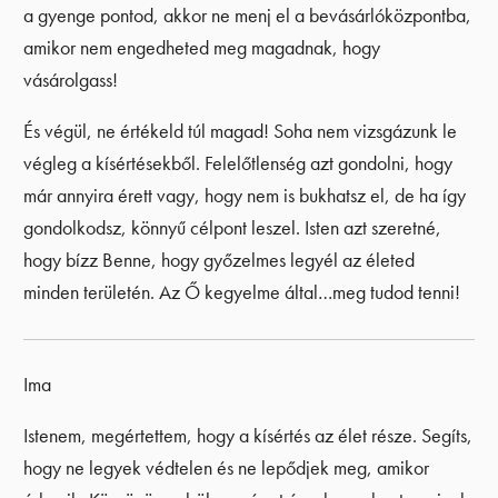
a gyenge pontod, akkor ne menj el a bevásárlóközpontba,
amikor nem engedheted meg magadnak, hogy
vásárolgass!
És végül, ne értékeld túl magad! Soha nem vizsgázunk le
végleg a kísértésekből. Felelőtlenség azt gondolni, hogy
már annyira érett vagy, hogy nem is bukhatsz el, de ha így
gondolkodsz, könnyű célpont leszel. Isten azt szeretné,
hogy bízz Benne, hogy győzelmes legyél az életed
minden területén. Az Ő kegyelme által…meg tudod tenni!
Ima
Istenem, megértettem, hogy a kísértés az élet része. Segíts,
hogy ne legyek védtelen és ne lepődjek meg, amikor