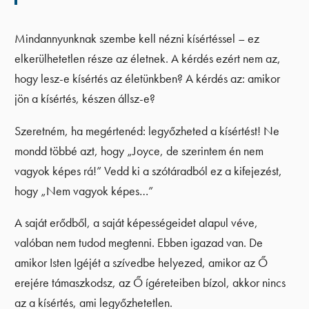
Mindannyunknak szembe kell nézni kísértéssel – ez
elkerülhetetlen része az életnek. A kérdés ezért nem az,
hogy lesz-e kísértés az életünkben? A kérdés az: amikor
jön a kísértés, készen állsz-e?
Szeretném, ha megértenéd: legyőzheted a kísértést! Ne
mondd többé azt, hogy „Joyce, de szerintem én nem
vagyok képes rá!” Vedd ki a szótáradból ez a kifejezést,
hogy „Nem vagyok képes…”
A saját erődből, a saját képességeidet alapul véve,
valóban nem tudod megtenni. Ebben igazad van. De
amikor Isten Igéjét a szívedbe helyezed, amikor az Ő
erejére támaszkodsz, az Ő ígéreteiben bízol, akkor nincs
az a kísértés, ami legyőzhetetlen.