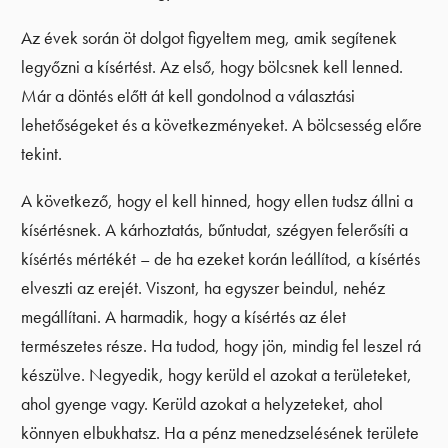
Az évek során öt dolgot figyeltem meg, amik segítenek
legyőzni a kísértést. Az első, hogy bölcsnek kell lenned.
Már a döntés előtt át kell gondolnod a választási
lehetőségeket és a következményeket. A bölcsesség előre
tekint.
A következő, hogy el kell hinned, hogy ellen tudsz állni a
kísértésnek. A kárhoztatás, bűntudat, szégyen felerősíti a
kísértés mértékét – de ha ezeket korán leállítod, a kísértés
elveszti az erejét. Viszont, ha egyszer beindul, nehéz
megállítani. A harmadik, hogy a kísértés az élet
természetes része. Ha tudod, hogy jön, mindig fel leszel rá
készülve. Negyedik, hogy kerüld el azokat a területeket,
ahol gyenge vagy. Kerüld azokat a helyzeteket, ahol
könnyen elbukhatsz. Ha a pénz menedzselésének területe