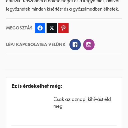
érkezik. Köszönöm a bölcsességet és a kegyelmet, amivel
legyőzhetek minden kísértést és a győzelmedben élhetek.
MEGOSZTÁS
Facebook
Twitter
Pinterest
Facebook
Instagram
LÉPJ KAPCSOLATBA VELÜNK
Ez is érdekelhet még:
Csak az aznapi kihívást éld
meg