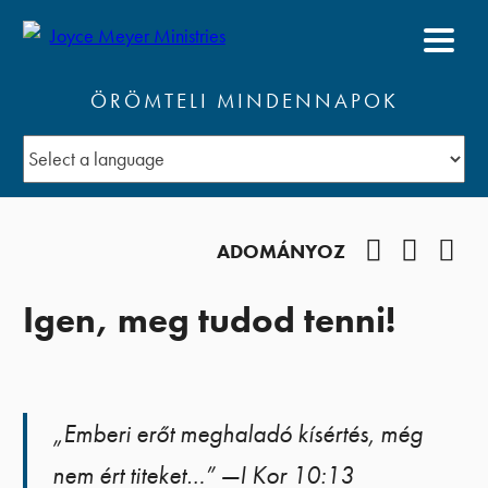
ÖRÖMTELI MINDENNAPOK
Facebook
YouTub
Pod
ADOMÁNYOZ
Igen, meg tudod tenni!
„Emberi erőt meghaladó kísértés, még
nem ért titeket…” —I Kor 10:13