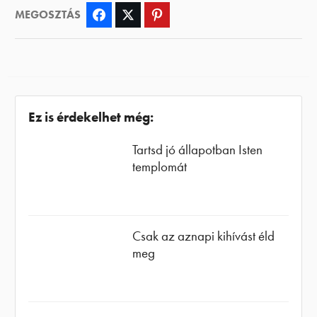
MEGOSZTÁS
Facebook
Twitter
Pinterest
Ez is érdekelhet még:
Tartsd jó állapotban Isten
templomát
Csak az aznapi kihívást éld
meg