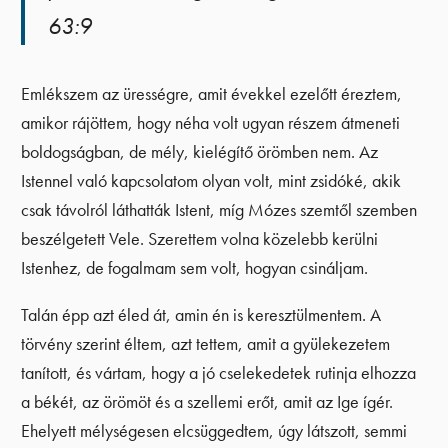
63:9
Emlékszem az ürességre, amit évekkel ezelőtt éreztem,
amikor rájöttem, hogy néha volt ugyan részem átmeneti
boldogságban, de mély, kielégítő örömben nem. Az
Istennel való kapcsolatom olyan volt, mint zsidóké, akik
csak távolról láthatták Istent, míg Mózes szemtől szemben
beszélgetett Vele. Szerettem volna közelebb kerülni
Istenhez, de fogalmam sem volt, hogyan csináljam.
Talán épp azt éled át, amin én is keresztülmentem. A
törvény szerint éltem, azt tettem, amit a gyülekezetem
tanított, és vártam, hogy a jó cselekedetek rutinja elhozza
a békét, az örömöt és a szellemi erőt, amit az Ige ígér.
Ehelyett mélységesen elcsüggedtem, úgy látszott, semmi