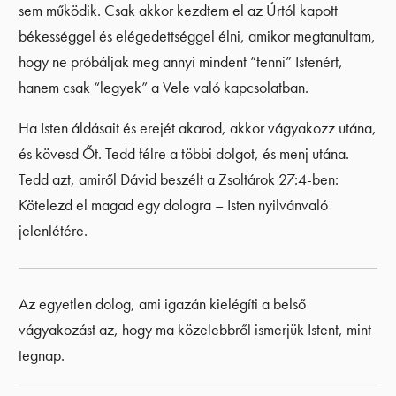
sem működik. Csak akkor kezdtem el az Úrtól kapott
békességgel és elégedettséggel élni, amikor megtanultam,
hogy ne próbáljak meg annyi mindent “tenni” Istenért,
hanem csak “legyek” a Vele való kapcsolatban.
Ha Isten áldásait és erejét akarod, akkor vágyakozz utána,
és kövesd Őt. Tedd félre a többi dolgot, és menj utána.
Tedd azt, amiről Dávid beszélt a Zsoltárok 27:4-ben:
Kötelezd el magad egy dologra – Isten nyilvánvaló
jelenlétére.
Az egyetlen dolog, ami igazán kielégíti a belső
vágyakozást az, hogy ma közelebbről ismerjük Istent, mint
tegnap.