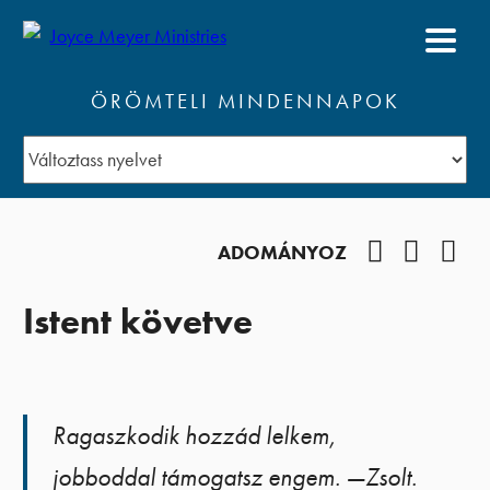
ÖRÖMTELI MINDENNAPOK
Facebook
YouTub
Pod
ADOMÁNYOZ
Istent követve
Ragaszkodik hozzád lelkem,
jobboddal támogatsz engem. —Zsolt.