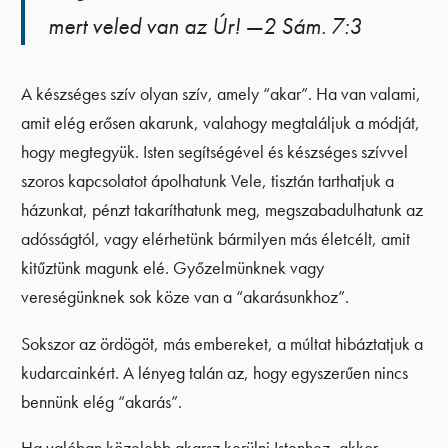
mert veled van az Úr! —2 Sám. 7:3
A készséges szív olyan szív, amely “akar”. Ha van valami,
amit elég erősen akarunk, valahogy megtaláljuk a módját,
hogy megtegyük. Isten segítségével és készséges szívvel
szoros kapcsolatot ápolhatunk Vele, tisztán tarthatjuk a
házunkat, pénzt takaríthatunk meg, megszabadulhatunk az
adósságtól, vagy elérhetünk bármilyen más életcélt, amit
kitűztünk magunk elé. Győzelmünknek vagy
vereségünknek sok köze van a “akarásunkhoz”.
Sokszor az ördögöt, más embereket, a múltat hibáztatjuk a
kudarcainkért. A lényeg talán az, hogy egyszerűen nincs
bennünk elég “akarás”.