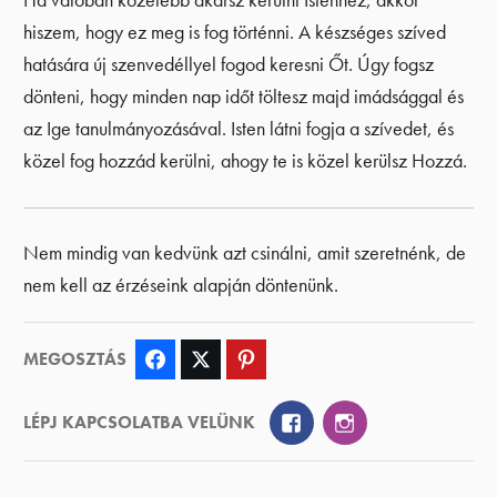
Ha valóban közelebb akarsz kerülni Istenhez, akkor
hiszem, hogy ez meg is fog történni. A készséges szíved
hatására új szenvedéllyel fogod keresni Őt. Úgy fogsz
dönteni, hogy minden nap időt töltesz majd imádsággal és
az Ige tanulmányozásával. Isten látni fogja a szívedet, és
közel fog hozzád kerülni, ahogy te is közel kerülsz Hozzá.
Nem mindig van kedvünk azt csinálni, amit szeretnénk, de
nem kell az érzéseink alapján döntenünk.
MEGOSZTÁS
Facebook
Twitter
Pinterest
Facebook
Instagram
LÉPJ KAPCSOLATBA VELÜNK