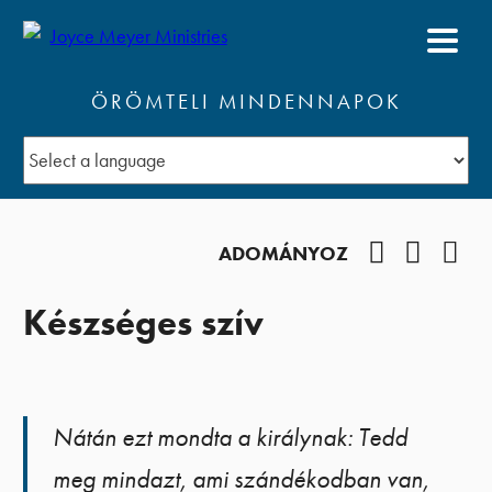
ÖRÖMTELI MINDENNAPOK
Facebook
YouTub
Pod
ADOMÁNYOZ
Készséges szív
Nátán ezt mondta a királynak: Tedd
meg mindazt, ami szándékodban van,