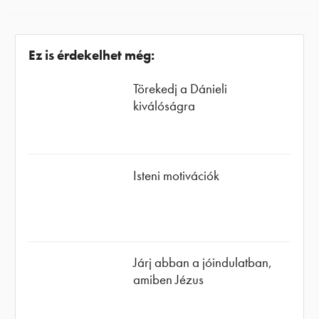
Ez is érdekelhet még:
Törekedj a Dánieli
kiválóságra
Isteni motivációk
Járj abban a jóindulatban,
amiben Jézus