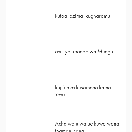
kutoa lazima ikugharamu
asili ya upendo wa Mungu
kujifunza kusamehe kama
Yesu
Acha watu wajue kuwa wana
thamani sana