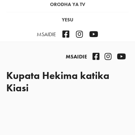
ORODHA YA TV
YESU
Facebook
Instagram
YouTube
MSAIDIE
Facebook
Instagra
You
MSAIDIE
Kupata Hekima katika
Kiasi