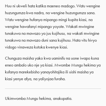
Huu ni ukweli hata katika maeneo madogo. Watu wengine
huzungumza kwa nadra, na wengine huzungumza sana.
Watu wengine hufanya mipango mingi kupita kiasi, na
wengine hawafanyi mipango yoyote. Wakati mwingine
tunakuwa na mawazo ya juu kujihusu, na wakati mwingine
tunakuwa na mawazo duni sana kujihusu. Hata vitu hivyo
vidogo vinaweza kutoka kwenye kiasi.
Chunguza maisha yako kwa uaminifu na uone iwapo kuna
eneo ambalo uko nje ya kiasi. Mwombe Mungu hekima ya
kufanya marekebisho yanayohitajika ili uishi maisha ya
kiasi yenye afya, na yaliyojaa furaha.
Ukimwomba Mungu hekima, anakupatia.