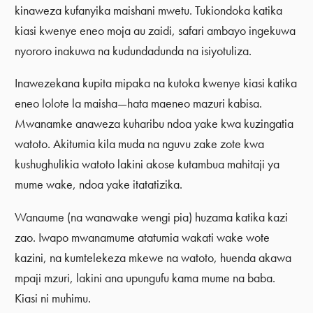
kinaweza kufanyika maishani mwetu. Tukiondoka katika
kiasi kwenye eneo moja au zaidi, safari ambayo ingekuwa
nyororo inakuwa na kudundadunda na isiyotuliza.
Inawezekana kupita mipaka na kutoka kwenye kiasi katika
eneo lolote la maisha—hata maeneo mazuri kabisa.
Mwanamke anaweza kuharibu ndoa yake kwa kuzingatia
watoto. Akitumia kila muda na nguvu zake zote kwa
kushughulikia watoto lakini akose kutambua mahitaji ya
mume wake, ndoa yake itatatizika.
Wanaume (na wanawake wengi pia) huzama katika kazi
zao. Iwapo mwanamume atatumia wakati wake wote
kazini, na kumtelekeza mkewe na watoto, huenda akawa
mpaji mzuri, lakini ana upungufu kama mume na baba.
Kiasi ni muhimu.