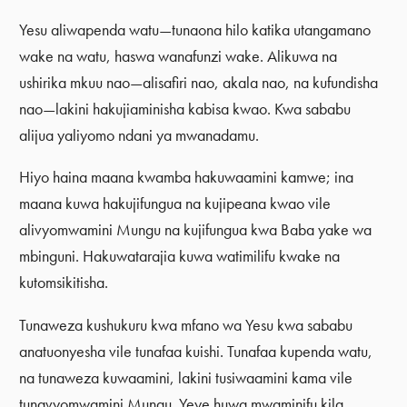
Yesu aliwapenda watu—tunaona hilo katika utangamano
wake na watu, haswa wanafunzi wake. Alikuwa na
ushirika mkuu nao—alisafiri nao, akala nao, na kufundisha
nao—lakini hakujiaminisha kabisa kwao. Kwa sababu
alijua yaliyomo ndani ya mwanadamu.
Hiyo haina maana kwamba hakuwaamini kamwe; ina
maana kuwa hakujifungua na kujipeana kwao vile
alivyomwamini Mungu na kujifungua kwa Baba yake wa
mbinguni. Hakuwatarajia kuwa watimilifu kwake na
kutomsikitisha.
Tunaweza kushukuru kwa mfano wa Yesu kwa sababu
anatuonyesha vile tunafaa kuishi. Tunafaa kupenda watu,
na tunaweza kuwaamini, lakini tusiwaamini kama vile
tunavyomwamini Mungu. Yeye huwa mwaminifu kila