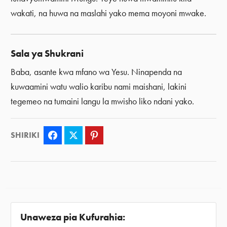
wakati, na huwa na maslahi yako mema moyoni mwake.
Sala ya Shukrani
Baba, asante kwa mfano wa Yesu. Ninapenda na
kuwaamini watu walio karibu nami maishani, lakini
tegemeo na tumaini langu la mwisho liko ndani yako.
SHIRIKI
Facebook
Twitter
Pinterest
Unaweza pia Kufurahia: