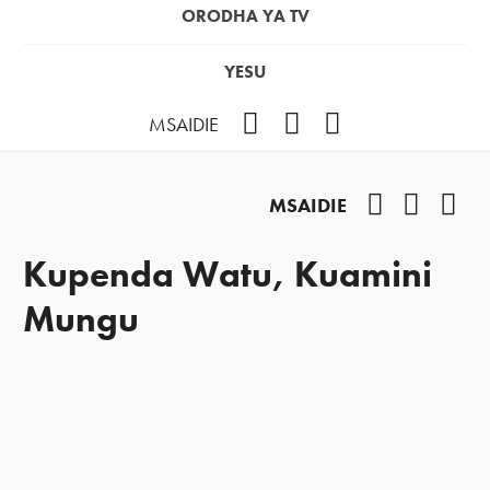
ORODHA YA TV
YESU
Facebook
Instagram
YouTube
MSAIDIE
Facebook
Instag
You
MSAIDIE
Kupenda Watu, Kuamini
Mungu