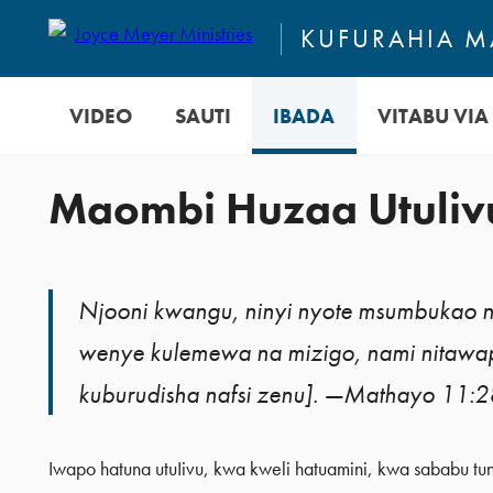
KUFURAHIA MA
VIDEO
SAUTI
IBADA
VITABU VIA 
Maombi Huzaa Utuliv
Njooni kwangu, ninyi nyote msumbukao 
wenye kulemewa na mizigo, nami nitawapu
kuburudisha nafsi zenu]. —Mathayo 11:2
Iwapo hatuna utuIivu, kwa kweli hatuamini, kwa sababu tund