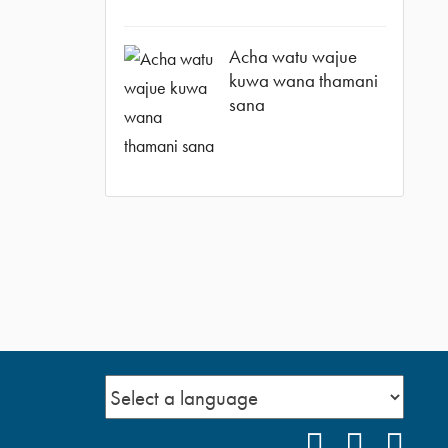
Acha watu wajue
kuwa wana thamani
sana
FACEBOOK
INSTAG
YOU