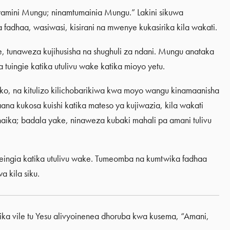
amini Mungu; ninamtumainia Mungu.” Lakini sikuwa
fadhaa, wasiwasi, kisirani na mwenye kukasirika kila wakati.
je, tunaweza kujihusisha na shughuli za ndani. Mungu anataka
ia tuingie katika utulivu wake katika mioyo yetu.
ziko, na kitulizo kilichobarikiwa kwa moyo wangu kinamaanisha
ana kukosa kuishi katika mateso ya kujiwazia, kila wakati
adhaika; badala yake, ninaweza kubaki mahali pa amani tulivu
ingia katika utulivu wake. Tumeomba na kumtwika fadhaa
a kila siku.
a vile tu Yesu alivyoinenea dhoruba kwa kusema, “Amani,