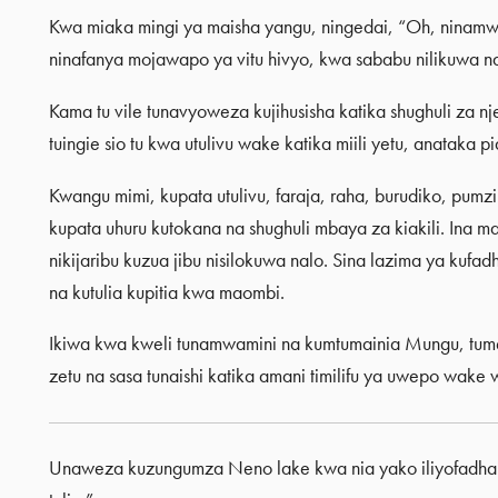
Kwa miaka mingi ya maisha yangu, ningedai, “Oh, ninamw
ninafanya mojawapo ya vitu hivyo, kwa sababu nilikuwa na 
Kama tu vile tunavyoweza kujihusisha katika shughuli za n
tuingie sio tu kwa utulivu wake katika miili yetu, anataka p
Kwangu mimi, kupata utulivu, faraja, raha, burudiko, pum
kupata uhuru kutokana na shughuli mbaya za kiakili. Ina ma
nikijaribu kuzua jibu nisilokuwa nalo. Sina lazima ya kuf
na kutulia kupitia kwa maombi.
Ikiwa kwa kweli tunamwamini na kumtumainia Mungu, tume
zetu na sasa tunaishi katika amani timilifu ya uwepo wake w
Unaweza kuzungumza Neno lake kwa nia yako iliyofadhaik