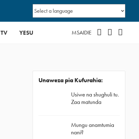
 TV
YESU
Facebook
Instagram
YouTub
MSAIDIE
Unaweza pia Kufurahia:
Usiwe na shughuli tu.
Zaa matunda
Mungu anamtumia
nani?