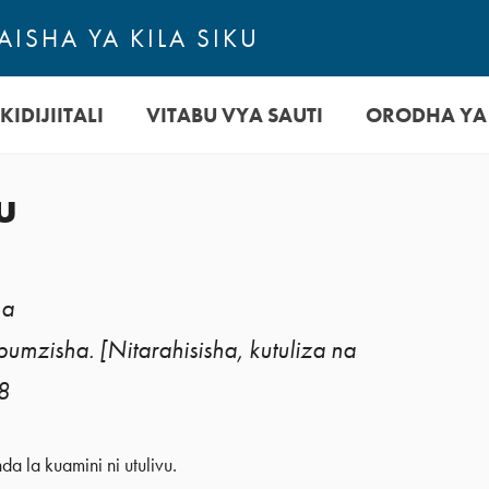
ISHA YA KILA SIKU
KIDIJIITALI
VITABU VYA SAUTI
ORODHA YA
u
na
mzisha. [Nitarahisisha, kutuliza na
8
a la kuamini ni utulivu.