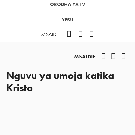
ORODHA YA TV
YESU
Facebook
Instagram
YouTube
MSAIDIE
Facebook
Instag
You
MSAIDIE
Nguvu ya umoja katika
Kristo