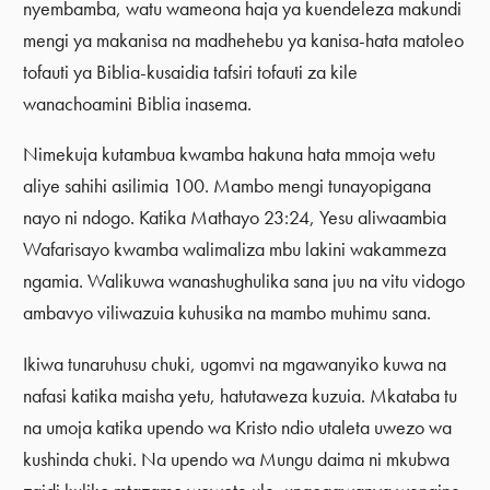
nyembamba, watu wameona haja ya kuendeleza makundi
mengi ya makanisa na madhehebu ya kanisa-hata matoleo
tofauti ya Biblia-kusaidia tafsiri tofauti za kile
wanachoamini Biblia inasema.
Nimekuja kutambua kwamba hakuna hata mmoja wetu
aliye sahihi asilimia 100. Mambo mengi tunayopigana
nayo ni ndogo. Katika Mathayo 23:24, Yesu aliwaambia
Wafarisayo kwamba walimaliza mbu lakini wakammeza
ngamia. Walikuwa wanashughulika sana juu na vitu vidogo
ambavyo viliwazuia kuhusika na mambo muhimu sana.
Ikiwa tunaruhusu chuki, ugomvi na mgawanyiko kuwa na
nafasi katika maisha yetu, hatutaweza kuzuia. Mkataba tu
na umoja katika upendo wa Kristo ndio utaleta uwezo wa
kushinda chuki. Na upendo wa Mungu daima ni mkubwa