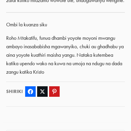
zaidi kuliko mtazamo wowote ule, unaogawanya wengine.
Ombi la kuanza siku
Roho Mtakatifu, funua dhambi yoyote moyoni mwangu
ambayo inasababisha mgawanyiko, chuki au ghadhabu ya
aina yoyote kuathiri maisha yangu. Nataka kutembea
katika upendo wako na kuwa na umoja na ndugu na dada
zangu katika Kristo
SHIRIKI
Facebook
Twitter
Pinterest