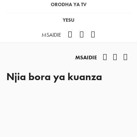
ORODHA YA TV
YESU
Facebook
Instagram
YouTube
MSAIDIE
Facebook
Instag
You
MSAIDIE
Njia bora ya kuanza