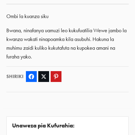
Ombi la kuanza siku
Bwana, ninafanya uamuzi leo kukufuatilia Wewe jambo la
kwanza wakati ninapoamka kila asubuhi. Hakuna la
muhimu zaidi kuliko kukutafuta na kupokea amani na
furaha yako.
SHIRIKI
Facebook
Twitter
Pinterest
Unaweza pia Kufurahia: