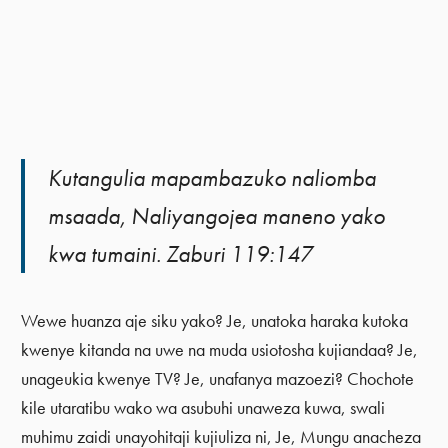
Kutangulia mapambazuko naliomba
msaada, Naliyangojea maneno yako
kwa tumaini. Zaburi 119:147
Wewe huanza aje siku yako? Je, unatoka haraka kutoka
kwenye kitanda na uwe na muda usiotosha kujiandaa? Je,
unageukia kwenye TV? Je, unafanya mazoezi? Chochote
kile utaratibu wako wa asubuhi unaweza kuwa, swali
muhimu zaidi unayohitaji kujiuliza ni, Je, Mungu anacheza