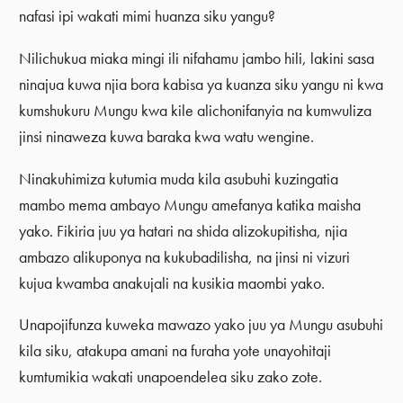
nafasi ipi wakati mimi huanza siku yangu?
Nilichukua miaka mingi ili nifahamu jambo hili, lakini sasa
ninajua kuwa njia bora kabisa ya kuanza siku yangu ni kwa
kumshukuru Mungu kwa kile alichonifanyia na kumwuliza
jinsi ninaweza kuwa baraka kwa watu wengine.
Ninakuhimiza kutumia muda kila asubuhi kuzingatia
mambo mema ambayo Mungu amefanya katika maisha
yako. Fikiria juu ya hatari na shida alizokupitisha, njia
ambazo alikuponya na kukubadilisha, na jinsi ni vizuri
kujua kwamba anakujali na kusikia maombi yako.
Unapojifunza kuweka mawazo yako juu ya Mungu asubuhi
kila siku, atakupa amani na furaha yote unayohitaji
kumtumikia wakati unapoendelea siku zako zote.