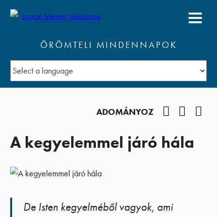
ÖRÖMTELI MINDENNAPOK
Facebook
YouTub
Pod
ADOMÁNYOZ
A kegyelemmel járó hála
De Isten kegyelméből vagyok, ami