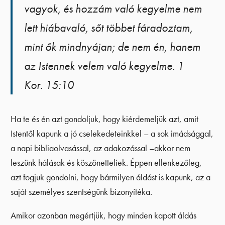
vagyok, és hozzám való kegyelme nem
lett hiábavaló, sőt többet fáradoztam,
mint ők mindnyájan; de nem én, hanem
az Istennek velem való kegyelme. 1
Kor. 15:10
Ha te és én azt gondoljuk, hogy kiérdemeljük azt, amit
Istentől kapunk a jó cselekedeteinkkel – a sok imádsággal,
a napi bibliaolvasással, az adakozással –akkor nem
leszünk hálásak és köszönetteliek. Éppen ellenkezőleg,
azt fogjuk gondolni, hogy bármilyen áldást is kapunk, az a
saját személyes szentségünk bizonyítéka.
Amikor azonban megértjük, hogy minden kapott áldás