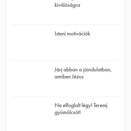
kiválóságra
Isteni motivációk
Járj abban a jóindulatban,
amiben Jézus
Ne elfoglalt légy! Teremj
gyümölcsöt!