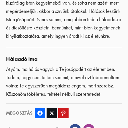
kizárólag Isten kegyelméből van, és soha nem azért, mert
megérdemeljük, akkor a szívünk átalakul. Hálásak leszünk
Isten jóságáért. Nincs semmi, ami jobban tudna hálaadásra
és dicsőítésre késztetni bennünket, mint Isten kegyelmének
kinyilatkoztatása, amely ingyen áradt ki az életünkre.
Hálaadó ima
Atyám, ma hálás vagyok a Te jóságodért az életemben.
Tudom, hogy nem tettem semmit, amivel ezt kiérdemeltem
volna; Te egyszerűen megáldasz engem, mert szeretsz.
Köszönöm tökéletes, feltétel nélküli szeretetedet
MEGOSZTÁS
Facebook
Twitter
Pinterest