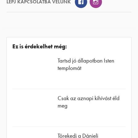
Facebook
Instagram
LÉPJ KAPCSOLATBA VELÜNK
Ez is érdekelhet még:
Tartsd jó állapotban Isten
templomát
Csak az aznapi kihívást éld
meg
Törekedj a Dánieli