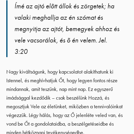
Ímé az ajtó elõtt állok és zörgetek; ha
valaki meghallja az én szómat és
megnyitja az ajtót, bemegyek ahhoz és
vele vacsorálok, és õ én velem. Jel.
3:20
Nagy kiváltságunk, hogy kapcsolatot alakíthatunk ki
Istennel, és meghívhatjuk Őt, hogy legyen fontos része
mindannak, amit teszünk, nap mint nap. Ez egyszerű
imádsággal kezdődik – csak beszélünk Hozzá, és
megosztjuk Vele az életünket, miközben a tennivalóinkat
végezzük. Légy hálás, hogy az Ő jelenléte veled van, és
vond be Őt a gondolataidba, a beszélgetéseidbe és
minden hétköznapi tevékenységedbe.