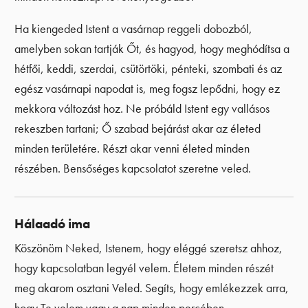
Ha kiengeded Istent a vasárnap reggeli dobozból,
amelyben sokan tartják Őt, és hagyod, hogy meghódítsa a
hétfői, keddi, szerdai, csütörtöki, pénteki, szombati és az
egész vasárnapi napodat is, meg fogsz lepődni, hogy ez
mekkora változást hoz. Ne próbáld Istent egy vallásos
rekeszben tartani; Ő szabad bejárást akar az életed
minden területére. Részt akar venni életed minden
részében. Bensőséges kapcsolatot szeretne veled.
Hálaadó ima
Köszönöm Neked, Istenem, hogy eléggé szeretsz ahhoz,
hogy kapcsolatban legyél velem. Életem minden részét
meg akarom osztani Veled. Segíts, hogy emlékezzek arra,