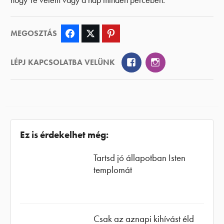
hogy Te velem vagy a nap minden percében.
MEGOSZTÁS
Facebook
Twitter
Pinterest
Facebook
Instagram
LÉPJ KAPCSOLATBA VELÜNK
Ez is érdekelhet még:
Tartsd jó állapotban Isten
templomát
Csak az aznapi kihívást éld