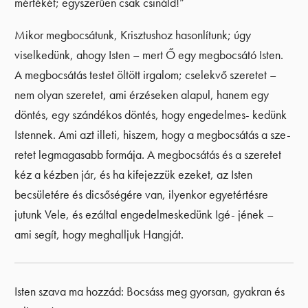
mértékét; egyszerűen csak csináld!”
Mikor megbocsátunk, Krisztushoz hasonlítunk; úgy
viselkedünk, ahogy Isten – mert Ő egy megbocsátó Isten.
A megbocsátás testet öltött irgalom; cselekvő szeretet –
nem olyan szeretet, ami érzéseken alapul, hanem egy
döntés, egy szándékos döntés, hogy engedelmes- kedünk
Istennek. Ami azt illeti, hiszem, hogy a megbocsátás a sze-
retet legmagasabb formája. A megbocsátás és a szeretet
kéz a kézben jár, és ha kifejezzük ezeket, az Isten
becsületére és dicsőségére van, ilyenkor egyetértésre
jutunk Vele, és ezáltal engedelmeskedünk Igé- jének –
ami segít, hogy meghalljuk Hangját.
Isten szava ma hozzád: Bocsáss meg gyorsan, gyakran és