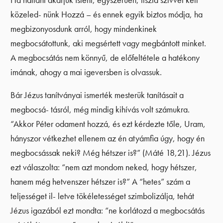
közeled- nünk Hozzá – és ennek egyik biztos módja, ha
megbizonyosdunk arról, hogy mindenkinek
megbocsátottunk, aki megsértett vagy megbántott minket.
A megbocsátás nem könnyű, de előfeltétele a hatékony
imának, ahogy a mai igeversben is olvassuk.
Bár Jézus tanítványai ismerték mesterük tanításait a
megbocsá- tásról, még mindig kihívás volt számukra.
“Akkor Péter odament hozzá, és ezt kérdezte tőle, Uram,
hányszor vétkezhet ellenem az én atyámfia úgy, hogy én
megbocsássak neki? Még hétszer is?” (Máté 18,21). Jézus
ezt válaszolta: “nem azt mondom neked, hogy hétszer,
hanem még hetvenszer hétszer is?” A “hetes” szám a
teljességet il- letve tökéletességet szimbolizálja, tehát
Jézus igazából ezt mondta: “ne korlátozd a megbocsátás