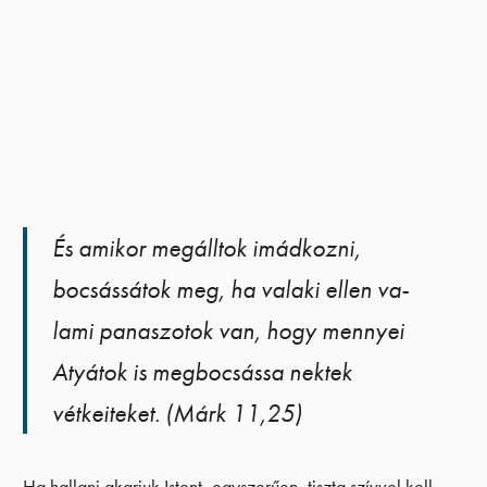
És amikor megálltok imádkozni,
bocsássátok meg, ha valaki ellen va-
lami panaszotok van, hogy mennyei
Atyátok is megbocsássa nektek
vétkeiteket. (Márk 11,25)
Ha hallani akarjuk Istent, egyszerűen, tiszta szívvel kell