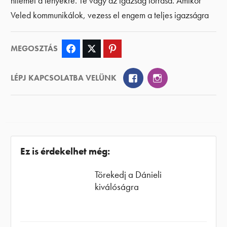
hitemet a tényekre. Te vagy az igazság forrása. Amikor
Veled kommunikálok, vezess el engem a teljes igazságra
MEGOSZTÁS
Facebook
Twitter
Pinterest
Facebook
Instagram
LÉPJ KAPCSOLATBA VELÜNK
Ez is érdekelhet még:
Törekedj a Dánieli
kiválóságra