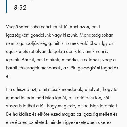
8:32
Végső soron soha nem tudunk túllépni azon, amit
igazságként gondolunk vagy hiszünk. Manapság sokan
nem is gondolják végig, mit is hisznek valójában. Így az
egész életüket olyan dolgokra építik fel, amik nem is
igazak. Bármit, amit a hírek, a média, a celebek, vagy a
baráti társaságok mondanak, azt ők igazságként fogadják
el.
Ha elhiszed azt, amit mások mondanak, ahelyett, hogy te
magad felfedeznéd Isten Igéjét, az korlátozni fog, sőt
vissza is tarthat attól, hogy megtedd, amire Isten teremtett.
De ha kiállsz és elkötelezed magad az igazság mellett és
erre építed az életed, minden igyekezetedben sikeres