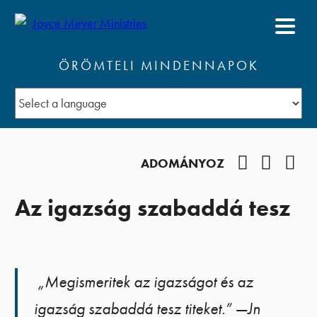
ÖRÖMTELI MINDENNAPOK
Facebook
YouTub
Pod
ADOMÁNYOZ
Az igazság szabaddá tesz
„Megismeritek az igazságot és az
igazság szabaddá tesz titeket.” —Jn