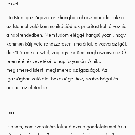
leszel.
Ha Isten igazságával összhangban akarsz maradni, akkor
az Istennel való kommunikációdnak prioritást kell élveznie
a napirendedben. Nem tudom eléggé hangsúlyozni, hogy
kommunikálj Vele rendszeresen, ima által, olvasva az Igét,
dicsőítésen keresztül, vag egyszerűen megköszönve az Ő
jelenlétét és vezetését a nap folyamán. Amikor
megismered Istent, megismered az igazságot. Az
igazságban való élet békességet hoz, szabadságot és
örömet az életedbe.
Ima
Istenem, nem szeretném lekorlátozni a gondolataimat és a