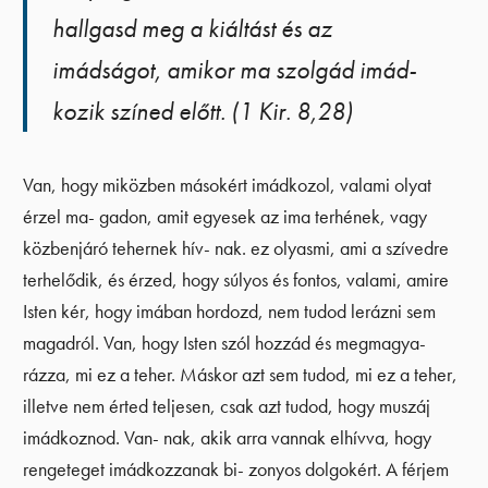
hallgasd meg a kiáltást és az
imádságot, amikor ma szolgád imád-
kozik színed előtt. (1 Kir. 8,28)
Van, hogy miközben másokért imádkozol, valami olyat
érzel ma- gadon, amit egyesek az ima terhének, vagy
közbenjáró tehernek hív- nak. ez olyasmi, ami a szívedre
terhelődik, és érzed, hogy súlyos és fontos, valami, amire
Isten kér, hogy imában hordozd, nem tudod lerázni sem
magadról. Van, hogy Isten szól hozzád és megmagya-
rázza, mi ez a teher. Máskor azt sem tudod, mi ez a teher,
illetve nem érted teljesen, csak azt tudod, hogy muszáj
imádkoznod. Van- nak, akik arra vannak elhívva, hogy
rengeteget imádkozzanak bi- zonyos dolgokért. A férjem