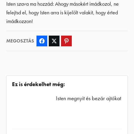
Isten szava ma hozzád: Ahogy másokért imádkozol, ne
felejtsd el, hogy Isten arra is kijelölt valakit, hogy érted
imádkozzon!
MEGOSZTÁS
Facebook
Twitter
Pinterest
Ez is érdekelhet még:
Isten megnyit és bezár ajtókat