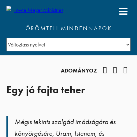
ÖRÖMTELI MINDENNAPOK
Facebook
YouTub
Pod
ADOMÁNYOZ
Egy jó fajta teher
Mégis tekints szolgád imádságára és
könyörgésére, Uram, Istenem, és