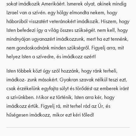
sokat imádkozik Amerikáért. Ismerek olyat, akinek mindig
Izrael van a szívén. egy hölgy elmondta nekem, hogy
háborúból visszatért veteránokért imádkozik. Hiszem, hogy
Isten befedezi így a világ összes szükségét. nem kell, hogy
mindnyájan ugyanazért imádkozzunk, mert ha ezt tennénk,
nem gondoskodnánk minden szükségről. Figyelj arra, mit
helyez Isten a szívedre, és imádkozz azért!
Isten többek közt úgy szól hozzánk, hogy ránk terheli,
imádkoz- zunk másokért. Gyakran szavak nélkül teszi ezt,
csak érzékelünk egyfajta súlyt és törődést az emberek iránt
a szívünkben. Mikor ez történik, Isten arra kér, hogy
imádkozz értük. Figyelj rá, mit terhel rád az Úr, és
hűségesen imádkozz, mikor ezt kéri tőled!