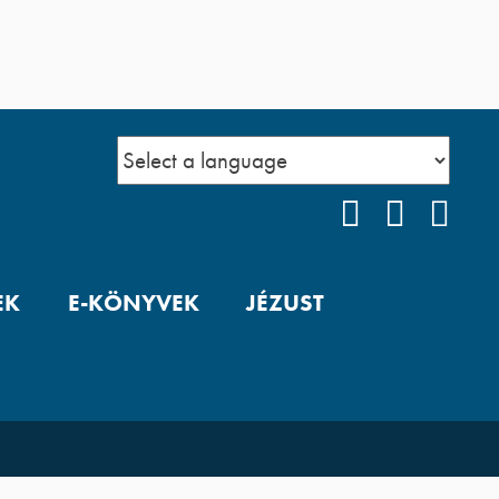
FACEBOOK
YOUTUB
POD
EK
E-KÖNYVEK
JÉZUST