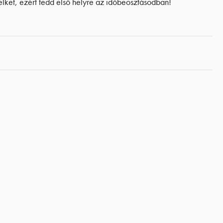
lelket, ezért tedd első helyre az időbeosztásodban!