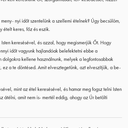
on meny- nyi időt szentelünk a szellemi ételnek? Úgy becsülöm,
ételt keres, főz és eszik.
 Isten keresésével, és azzal, hogy megismerjük Őt. Hogy
ennyi időt vagyunk hajlandóak belefektetni ebbe a
n dolgokra kellene használnunk, melyek a legfontosabbak
ez a te döntésed. Amit elvesztegetünk, azt elveszítjük, a be-
ésével, mint az étel keresésével, és hamar meg fogsz telni Isten
 átélni, amit nem is- mertél eddig, ahogy az Úr betölti