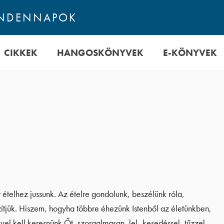
INDENNAPOK
CIKKEK
HANGOSKÖNYVEK
E-KÖNYVEK
ételhez jussunk. Az ételre gondolunk, beszélünk róla,
tjük. Hiszem, hogyha többre éhezünk Istenből az életünkben,
vvel kell keresnünk Őt, szorgalmasan, lel- kesedéssel, tűzzel