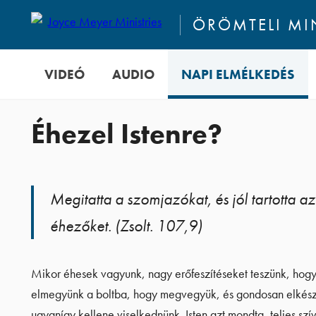
ÖRÖMTELI M
VIDEÓ
AUDIO
NAPI ELMÉLKEDÉS
Éhezel Istenre?
Megitatta a szomjazókat, és jól tartotta az
éhezőket. (Zsolt. 107,9)
Mikor éhesek vagyunk, nagy erőfeszítéseket teszünk, hogy 
elmegyünk a boltba, hogy megvegyük, és gondosan elkészí
ugyanígy kellene viselkednünk. Isten azt mondta, teljes szí