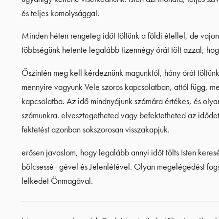
és teljes komolysággal.
Minden héten rengeteg időt töltünk a földi étellel, de vaj
többségünk hetente legalább tizennégy órát tölt azzal, hogy 
Őszintén meg kell kérdeznünk magunktól, hány órát töltünk
mennyire vagyunk Vele szoros kapcsolatban, attól függ, m
kapcsolatba. Az idő mindnyájunk számára értékes, és olya
számunkra. elvesztegetheted vagy befektetheted az idődet, 
fektetést azonban sokszorosan visszakapjuk.
erősen javaslom, hogy legalább annyi időt tölts Isten keres
bölcsessé- gével és Jelenlétével. Olyan megelégedést fogsz
lelkedet Önmagával.