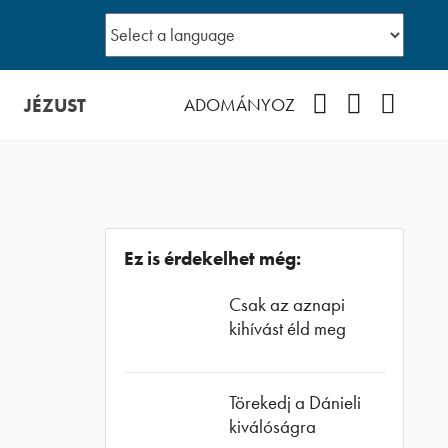
JÉZUST
Facebook
YouTube
Podcast
ADOMÁNYOZ
Ez is érdekelhet még:
Csak az aznapi
kihívást éld meg
Törekedj a Dánieli
kiválóságra