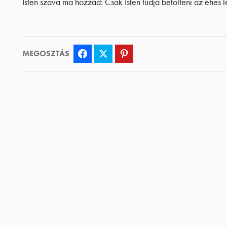
Isten szava ma hozzád: Csak Isten tudja betölteni az éhes 
MEGOSZTÁS
Facebook
Twitter
Pinterest