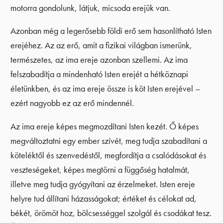
motorra gondolunk, látjuk, micsoda erejük van.
Azonban még a legerősebb földi erő sem hasonlítható Isten
erejéhez. Az az erő, amit a fizikai világban ismerünk,
természetes, az ima ereje azonban szellemi. Az ima
felszabadítja a mindenható Isten erejét a hétköznapi
életünkben, és az ima ereje össze is köt Isten erejével –
ezért nagyobb ez az erő mindennél.
Az ima ereje képes megmozdítani Isten kezét. Ő képes
megváltoztatni egy ember szívét, meg tudja szabadítani a
köteléktől és szenvedéstől, megfordítja a csalódásokat és
veszteségeket, képes megtörni a függőség hatalmát,
illetve meg tudja gyógyítani az érzelmeket. Isten ereje
helyre tud állítani házasságokat; értéket és célokat ad,
békét, örömöt hoz, bölcsességgel szolgál és csodákat tesz.