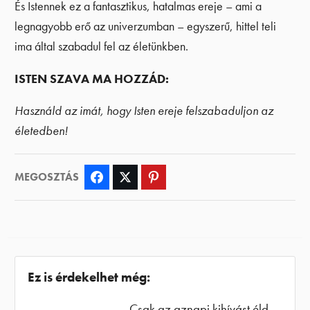
És Istennek ez a fantasztikus, hatalmas ereje – ami a
legnagyobb erő az univerzumban – egyszerű, hittel teli
ima által szabadul fel az életünkben.
ISTEN SZAVA MA HOZZÁD:
Használd az imát, hogy Isten ereje felszabaduljon az
életedben!
MEGOSZTÁS
Facebook
Twitter
Pinterest
Ez is érdekelhet még:
Csak az aznapi kihívást éld