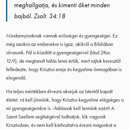
meghallgatja, és kimenti őket minden
bajból. Zsolt. 34:18
Mindannyiunknak vannak erősségei és gyengeségei. Ez
még azokra az emberekre is igaz, akikről a Bibliában
olvasunk. Pál is küzdött a gyengeségeivel (lásd 2Kor.
12:9), de megtanult hálás lenni értük, mert rajtuk keresztül
felfedezte, hogy Krisztus ereje és kegyelme önmagában is
elegendő.
Ha teljes mértékben élvezni akarjuk az Istentől kapott
életet, rá kell jönnünk, hogy Krisztus kegyelme elégséges a
mi gyengeségeinkre is –hálásnak kell lennünk ezért! A
Szent Szellem segítségével tudhatjuk, kik vagyunk
Krisztusban, és nem kell kárhoztatva érezni magunkat a