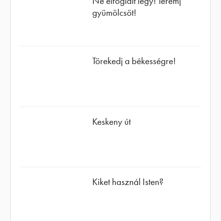
Ne elfoglalt légy! Teremj
gyümölcsöt!
Törekedj a békességre!
Keskeny út
Kiket használ Isten?