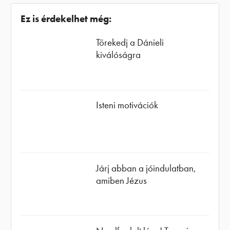
Ez is érdekelhet még:
Törekedj a Dánieli
kiválóságra
Isteni motivációk
Járj abban a jóindulatban,
amiben Jézus