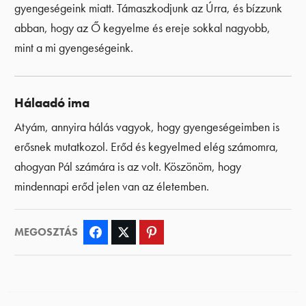
gyengeségeink miatt. Támaszkodjunk az Úrra, és bízzunk
abban, hogy az Ő kegyelme és ereje sokkal nagyobb,
mint a mi gyengeségeink.
Hálaadó ima
Atyám, annyira hálás vagyok, hogy gyengeségeimben is
erősnek mutatkozol. Erőd és kegyelmed elég számomra,
ahogyan Pál számára is az volt. Köszönöm, hogy
mindennapi erőd jelen van az életemben.
MEGOSZTÁS
Facebook
Twitter
Pinterest